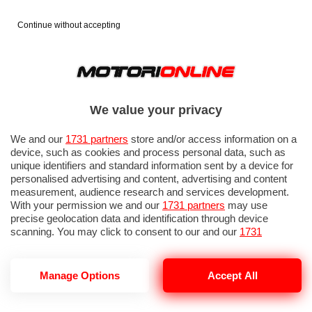
Continue without accepting
We value your privacy
We and our
1731 partners
store and/or access information on a
device, such as cookies and process personal data, such as
unique identifiers and standard information sent by a device for
personalised advertising and content, advertising and content
measurement, audience research and services development.
With your permission we and our
1731 partners
may use
precise geolocation data and identification through device
scanning. You may click to consent to our and our
1731
partners
’ processing as described above. Alternatively you may
access more detailed information and change your preferences
before consenting or to refuse consenting. Please note that
Manage Options
Accept All
CARVERTICAL
some processing of your personal data may not require your
consent, but you have a right to object to such processing. Your
preferences will apply to this website only. You can change