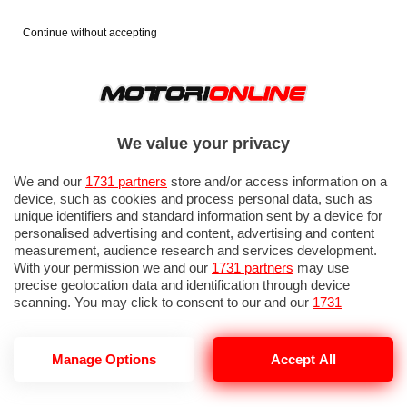
Continue without accepting
We value your privacy
We and our
1731 partners
store and/or access information on a
device, such as cookies and process personal data, such as
unique identifiers and standard information sent by a device for
personalised advertising and content, advertising and content
measurement, audience research and services development.
With your permission we and our
1731 partners
may use
precise geolocation data and identification through device
scanning. You may click to consent to our and our
1731
partners
’ processing as described above. Alternatively you may
access more detailed information and change your preferences
before consenting or to refuse consenting. Please note that
Manage Options
Accept All
some processing of your personal data may not require your
AUTO
AUTO ELETTRICHE
consent, but you have a right to object to such processing. Your
Tesla: il video dell’Autopilot 2.0
preferences will apply to this website only. You can change