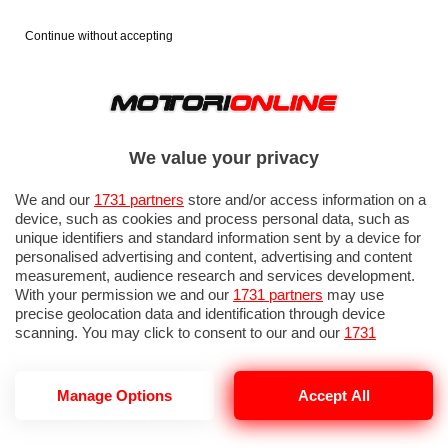
Continue without accepting
We value your privacy
We and our
1731 partners
store and/or access information on a
device, such as cookies and process personal data, such as
unique identifiers and standard information sent by a device for
personalised advertising and content, advertising and content
measurement, audience research and services development.
With your permission we and our
1731 partners
may use
precise geolocation data and identification through device
scanning. You may click to consent to our and our
1731
partners
’ processing as described above. Alternatively you may
access more detailed information and change your preferences
before consenting or to refuse consenting. Please note that
Manage Options
Accept All
some processing of your personal data may not require your
AUTO
PRIMO PIANO
consent, but you have a right to object to such processing. Your
Trump porta al 25% i dazi sulle auto
preferences will apply to this website only. You can change