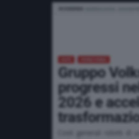
IN EVIDENZA
BUSINESS E FLOTTE
AUTO ELETTR
AUTO
PRIMO PIANO
Gruppo Volk
progressi ne
2026 e accel
trasformazi
Costi generali ridotti di