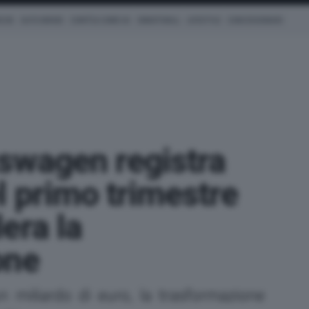
ICHE
AUTO IBRIDE
COM'È & COME VA
SMARTWALL
LIFESTYLE
CONCESSIONARI
swagen registra
l primo trimestre
era la
one
 un miliardo di euro, la trasformazione