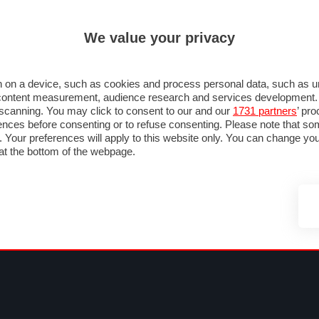
ULTIM'
We value your privacy
MULA 1
MOTOMONDIALE
NAUTICA
LISTINO
ANNUNCI
FOTO
SU STRADA
FOTO & VIDEO
MOTORSPORT
ECOLOGIA
SICUREZZA
TU
 on a device, such as cookies and process personal data, such as uni
nd content measurement, audience research and services development
e scanning. You may click to consent to our and our
1731 partners
’ pr
nces before consenting or to refuse consenting. Please note that so
g. Your preferences will apply to this website only. You can change y
at the bottom of the webpage.