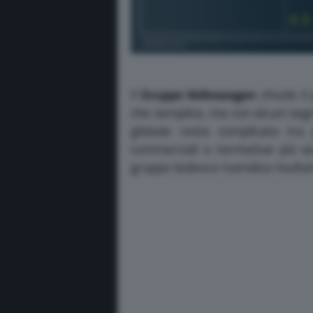
Il
Gruppo Volkswagen
chiude il
che semplice, ma con alcuni segna
globale resta complicato tra 
commerciali e normative più se
gruppo tedesco rivendica risultat