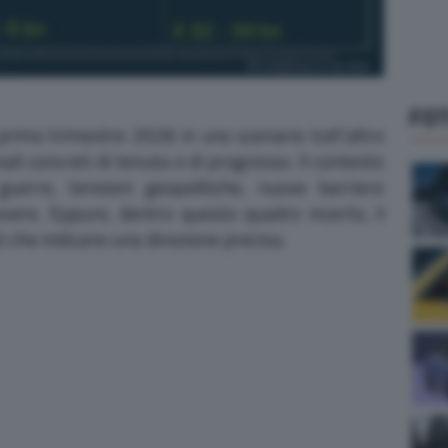
FO
 primo trimestre 2026 in uno scenario tutt’altro
li concreti di tenuta e di progresso. Il contesto
guerre, tensioni geopolitiche, nuove barriere
vere. Eppure, dentro questo quadro incerto, il
i che indicano una direzione precisa.