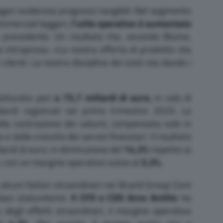
agen evidenzia progressi tangibili. Nel segmento
ommerciali leggeri,
l’utile operativo è aumentato
o precedente. Un risultato che, secondo Blume,
o intrapreso: «La nostra offerta di prodotto sta
clienti. La nostra disciplina dei costi sta dando i
fatturato pari
a 75,7 miliardi di euro,
in calo di
liardi registrati nel primo trimestre 2025. La
alla contrazione dei volumi, compensata solo in
e dalla crescita dei servizi finanziari. Il risultato
iardi di euro, in diminuzione del
14,3%
rispetto ai
e, con un margine operativo sceso al
3,3%.
alcuni fattori straordinari nei Brand Group Core
dazi statunitensi.
Il CFO e COO Arno Antlitz
ha
 degli effetti straordinari, il margine operativo