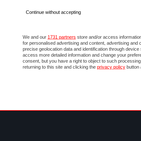
Continue without accepting
AUTO
MOTO
COMMERCIALI
FOR
NOTIZIE
ANTICIPAZIONI
SALONI
PROVE 
We and our
1731 partners
store and/or access information
for personalised advertising and content, advertising a
precise geolocation data and identification through devic
access more detailed information and change your prefere
consent, but you have a right to object to such processin
returning to this site and clicking the
privacy policy
button 