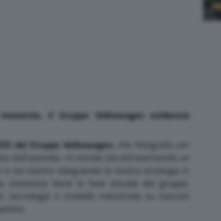
l momento, il Gruppo Volkswagen evidenzia
CEO del Gruppo Volkswagen,
che fotografa con
to dall’azienda: «Il mondo sta attraversando un
 e noi stiamo adeguando la nostra strategia in
 sintetizza bene la fase attuale del gruppo,
i, tecnologie e modello industriale su mercati
titivi.