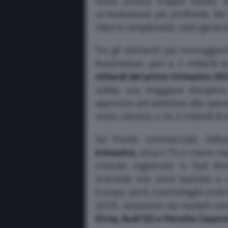
resta ancora troppo basso, 
un’evoluzione più profonda del 
ridurre complessità, costi general
Tra gli elementi più incoraggiant
Automotive, pari a 2 miliardi d
miliardi del primo trimestre 20
solida, una maggiore disciplina
approccio più selettivo alle opera
resta robusta, a 34,2 miliardi di 
Sul fronte commerciale, Vol
trimestre,
circa il 7% in meno ri
crescite registrate in Sud Am
orientale non sono bastate a 
Europa, però, il portafoglio ordin
2025, sostenuto da modelli c
Elroq, Audi Q3 e Porsche Cayenn