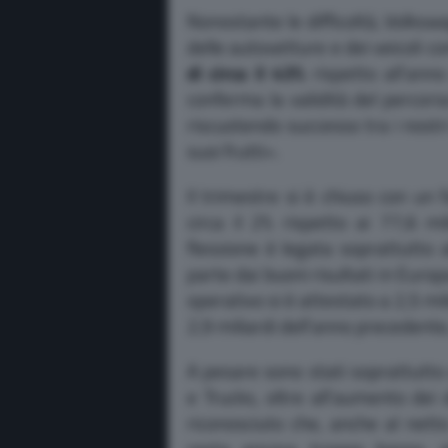
Nonostante le difficoltà, Volksw
delle autovetture e dei veicoli c
di circa il
43%
rispetto all’ann
conferma la validità del percors
riscuotendo successo tra i nostri 
suoi frutti».
Il trimestre si è chiuso con un 
circa il 2% rispetto ai 77,6 mi
flessione è legata soprattutto 
parte dai buoni risultati in Europa 
operativo si è attestato a 2,5 mil
2,9 miliardi dell’anno precedent
A pesare sono stati soprattutto 
e Trucks, oltre all’aumento dei 
riconosciuto che, anche al netto