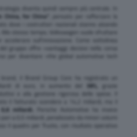
trategia diventa quindi sempre più centrale. In
In China, for China”
, pensato per rafforzare la
ato dove i costruttori nazionali stanno alzando
da. Allo stesso tempo, Volkswagen vuole sfruttare
r accelerare sull’innovazione. Come sottolinea
 del gruppo offre «vantaggi decisivi nella corsa
orso per diventare «the global automotive tech
i brand, il Brand Group Core ha registrato un
liardi di euro, in aumento del
38%,
grazie
duttivi e alla gestione rigorosa delle spese. Il
o il fatturato scendere a 14,2 miliardi, ma il
0,6 miliardi.
Porsche Automotive ha invece
 pari a 0,5 miliardi, penalizzato da minori volumi
so il quadro per Trucks, con risultato operativo