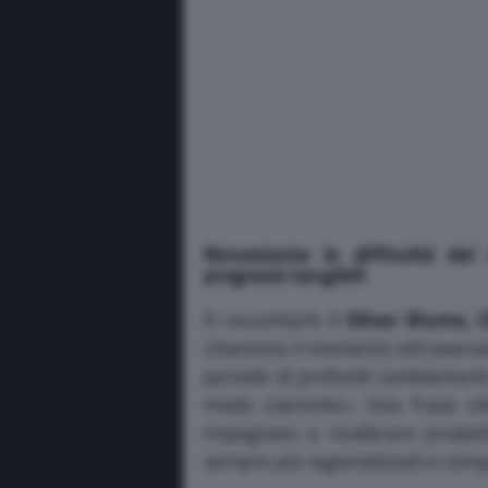
Nonostante le difficoltà de
progressi tangibili
A raccontarlo è
Oliver Blume, 
chiarezza il momento attraversa
periodo di profondi cambiamenti
modo coerente». Una frase che
impegnato a ricalibrare prodott
sempre più regionalizzati e compe