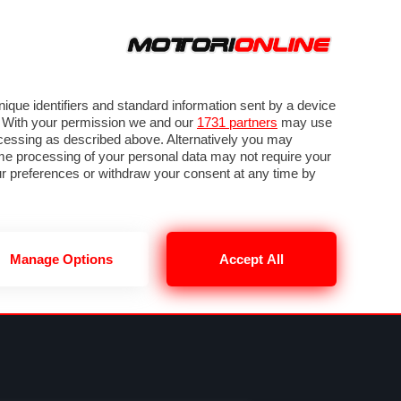
ORA
SEGUICI SU
VIDEO
TECH
GUIDE E UTILITÀ
NING
RENDERING
PNEUMATICI
TRAFFICO
que identifiers and standard information sent by a device
. With your permission we and our
1731 partners
may use
ocessing as described above. Alternatively you may
me processing of your personal data may not require your
our preferences or withdraw your consent at any time by
Manage Options
Accept All