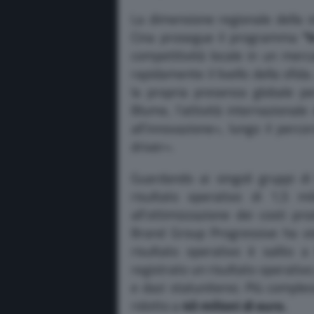
La dimensione regionale della s
Cina prosegue il programma
“
competitività locale in un merc
rapidamente il livello della sfi
la propria presenza globale pe
Blume, l’attività internazionale
all’innovazione», lungo il perc
driver».
Guardando ai singoli gruppi d
risultato operativo di 1,5 mi
all’ottimizzazione dei costi pro
Brand Group Progressive ha vist
risultato operativo è salito a
registrato un risultato operativo
e dazi statunitensi. Più comples
ridotto a
40 milioni di euro.