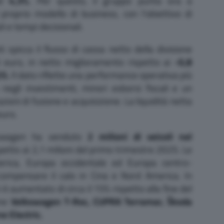
al
4,3%.
Per questo, il gruppo punta ora a
proprio modello di business, con l’obiettivo di
i e tempi decisionali.
i spicca il flusso di cassa netto della divisione
i euro, in netto miglioramento rispetto ai
-0,8
25.
Il dato riflette una performance operativa più
 negli investimenti, minori esborsi fiscali e un
zioni di fusione e acquisizione. La liquidità netta
euro.
kswagen ha venduto
2 milioni di veicoli nel
spetto ai 2,1 milioni del primo trimestre 2025. Le
erica, Europa occidentale ed Europa centro-
compensare il calo in Cina e Nord America. In
i è aumentato di circa il 15% rispetto alla fine del
ome
Volkswagen T-Roc, CUPRA Terramar, Škoda
e Electric.