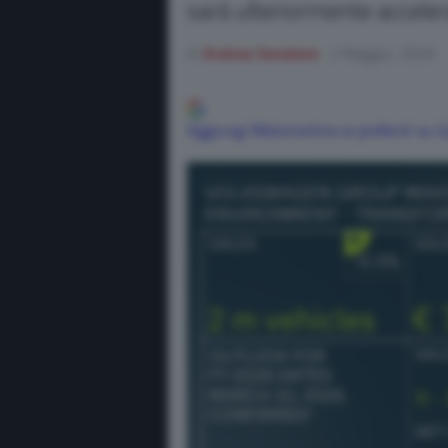
sarà ulteriormente acceler
di
Andrea Senatore
2 Maggio, 2026
Aggiungi Motorionline ai preferiti su 