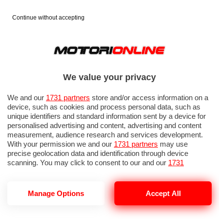
Continue without accepting
We value your privacy
We and our
1731 partners
store and/or access information on a
device, such as cookies and process personal data, such as
unique identifiers and standard information sent by a device for
personalised advertising and content, advertising and content
measurement, audience research and services development.
With your permission we and our
1731 partners
may use
precise geolocation data and identification through device
scanning. You may click to consent to our and our
1731
partners
’ processing as described above. Alternatively you may
access more detailed information and change your preferences
before consenting or to refuse consenting. Please note that
Manage Options
Accept All
some processing of your personal data may not require your
AUTO
PORSCHE
consent, but you have a right to object to such processing. Your
Porsche 911 Stinger GTR Limited
preferences will apply to this website only. You can change