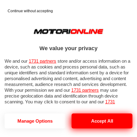
Continue without accepting
We value your privacy
We and our
1731 partners
store and/or access information on a
device, such as cookies and process personal data, such as
unique identifiers and standard information sent by a device for
personalised advertising and content, advertising and content
measurement, audience research and services development.
With your permission we and our
1731 partners
may use
precise geolocation data and identification through device
scanning. You may click to consent to our and our
1731
partners
’ processing as described above. Alternatively you may
access more detailed information and change your preferences
before consenting or to refuse consenting. Please note that
Manage Options
Accept All
PORSCHE 911 TURBO S
some processing of your personal data may not require your
consent, but you have a right to object to such processing. Your
preferences will apply to this website only. You can change