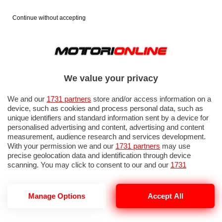
Continue without accepting
We value your privacy
We and our
1731 partners
store and/or access information on a
device, such as cookies and process personal data, such as
unique identifiers and standard information sent by a device for
personalised advertising and content, advertising and content
measurement, audience research and services development.
With your permission we and our
1731 partners
may use
precise geolocation data and identification through device
scanning. You may click to consent to our and our
1731
partners
’ processing as described above. Alternatively you may
access more detailed information and change your preferences
before consenting or to refuse consenting. Please note that
Manage Options
Accept All
TUNING
some processing of your personal data may not require your
consent, but you have a right to object to such processing. Your
preferences will apply to this website only. You can change