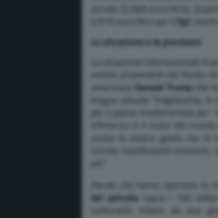
servito (2,069 euro/litro). Qualc
0,919 euro/litro per il
Gpl
, mentr
La situazione e le previsioni
La situazione internazionale è a
notizie provenienti dal Medio Or
americano
Donald Trump
che ha
tregua attuale “fragilissima, i
per il paese mediorientale per “a
d’America e il resto del mondo
ucciso la nostra gente con le
42mila manifestanti innocenti, 
più”.
Parole che hanno riportato in r
del petrolio
sopra i 100 dollari
carburanti. Infatti, da due g