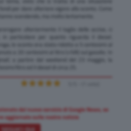
ul tema, visto che si tratta di una situazione
i fondi per dare ulteriore vigore allo sconto. Come
i stanno scendendo, ma molto lentamente.
rorogare ulteriormente il taglio delle accise, ci
, in particolare per quanto riguarda il diesel.
oga, lo sconto era stato ridotto a 5 centesimi al
nuto a 20 centesimi al litro (+IVA) sul gasolio. In
ginali’, a partire dal weekend del 23 maggio, la
simi/litro ed il diesel di circa 25.
5/5 - (1 vote)
zionato dal nuovo servizio di Google News, se
e aggiornato sulle nostre notizie
SEGUICI QUI