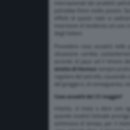
internazionali dei prodotti petrol
potrebbe finire molto presto. Se
effetti di questi rialzi si vedr
inversione di tendenza ed una cr
degli italiani.
Prevedere cosa accadrà nelle p
situazione cambia costantemen
accordo di pace ed il timore de
stretto di Hormuz
sempre pratic
regolare del petrolio, causando c
del greggio e, di conseguenza, no
Cosa accadrà dal 22 maggio?
Intanto, si inizia a dare uno
quando scadrà l’attuale proroga
settimana di tempo, per il mom