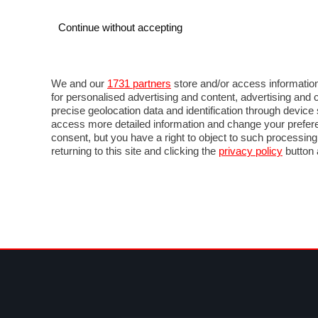
Continue without accepting
AUTO
MOTO
COMMERCIALI
FOR
NOTIZIE
ANTICIPAZIONI
SALONI
PROVE 
We and our
1731 partners
store and/or access information
for personalised advertising and content, advertising a
precise geolocation data and identification through devic
access more detailed information and change your prefere
consent, but you have a right to object to such processin
returning to this site and clicking the
privacy policy
button 