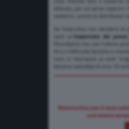
cosa intenda fare il Governo s
delicata, per cui serve reperire 
vediamo, i prezzi ai distributor
Se l’esecutivo non deciderà di p
sarà un’
impennata dei prezzi
Ricordiamo che, con l’ultima pror
litro (+IVA) sulla benzina e mante
caso si ritornasse ai costi ‘ori
benzina salirebbe di circa 10 cente
Motorionline.com è stato sele
vuoi essere sempr