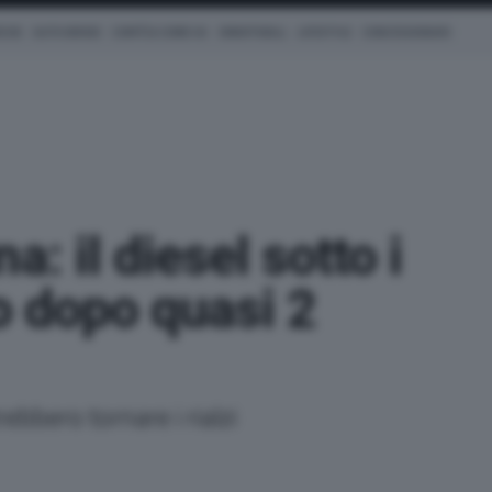
ICHE
AUTO IBRIDE
COM'È & COME VA
SMARTWALL
LIFESTYLE
CONCESSIONARI
a: il diesel sotto i
ro dopo quasi 2
ebbero tornare i rialzi