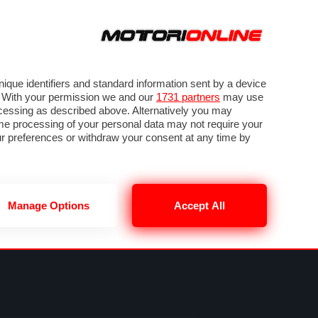
ORA
SEGUICI SU
VIDEO
TECH
GUIDE E UTILITÀ
NING
RENDERING
PNEUMATICI
TRAFFICO
que identifiers and standard information sent by a device
. With your permission we and our
1731 partners
may use
ocessing as described above. Alternatively you may
me processing of your personal data may not require your
our preferences or withdraw your consent at any time by
Manage Options
Accept All