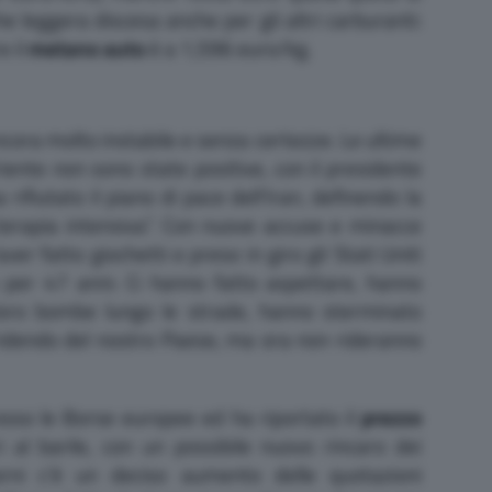
he leggera discesa anche per gli altri carburanti:
e il
metano auto
è a 1,596 euro/kg.
ncora molto instabile e senza certezze. Le ultime
iente non sono state positive, con il presidente
 rifiutato il piano di pace dell’Iran, definendo la
n terapia intensiva”. Con nuove accuse e minacce
ver fatto giochetti e preso in giro gli Stati Uniti
 per 47 anni. Ci hanno fatto aspettare, hanno
 loro bombe lungo le strade, hanno sterminato
ridendo del nostro Paese, ma ora non rideranno
osso le Borse europee ed ha riportato il
prezzo
 al barile, con un possibile nuovo rincaro dei
iorni c’è un deciso aumento delle quotazioni