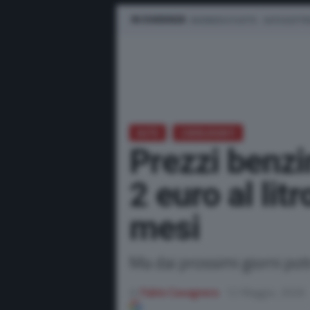
IN EVIDENZA
BUSINESS E FLOTTE
AUTO ELETTR
AUTO
CARBURANTI
Prezzi benzin
2 euro al lit
mesi
Ma dai prossimi giorni potr
di
Fabio Cavagnera
12 Maggio, 2026