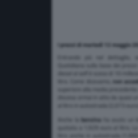
I prezzi di martedì 12 maggio 2
Entrando più nel dettaglio, s
Quotidiana sulla base dei prezzi
diesel al self è sceso di 10 mill
litro. Come dicevamo,
non accad
superiore alla media precedente 
discesa ormai in atto da quasi 
al litro in autostrada (2,073 euro
Anche la
benzina
ha avuto un le
quotata a 1,929 euro al litro. L
litro anche in autostrada (1,999