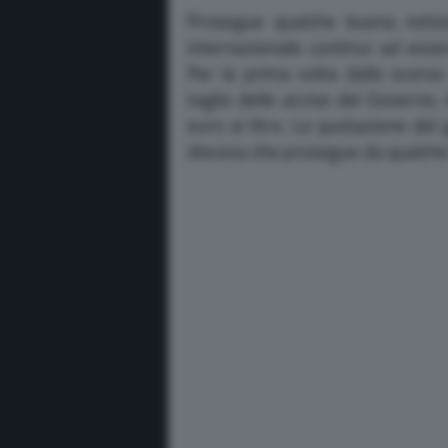
Prosegue qualche buona notizi
internazionale continui ad esse
Per la prima volta dallo scorso
taglio delle accise del Governo, 
euro al litro. La quotazione del 
discesa che prosegue da qualche 