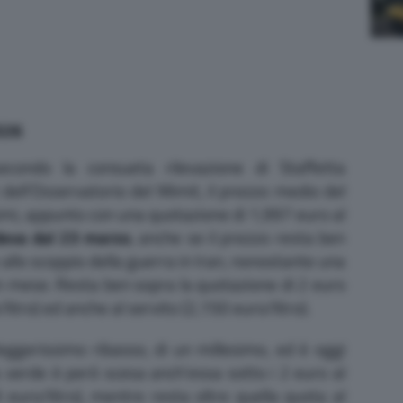
026
econdo la consueta rilevazione di Staffetta
 dell’Osservatorio del Mimit, il prezzo medio del
esimi, appunto con una quotazione di 1,997 euro al
eva dal 23 marzo
, anche se il prezzo resta ben
allo scoppio della guerra in Iran, nonostante una
un mese. Resta ben sopra la quotazione di 2 euro
/litro) ed anche al servito (2,150 euro/litro).
ggerissimo ribasso, di un millesimo, ed è oggi
a verde è però scesa anch’essa sotto i 2 euro al
 euro/litro), mentre resta oltre quella quota al