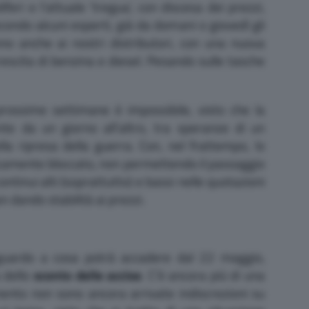
iferi e l’attuale ‘tregua’, con discesa dei prezzi,
condo alcuni esperti, già da domani o giovedì gli
anno anche ai nostri distributori, con una nuova
escita di benzina e diesel. Pesando sulle tasche
rossime settimane è impossibile, visto che la
te da un giorno all’altro, tra speranze di un
lla ripresa della guerra. Con, nel frattempo, lo
amente bloccato, non permettendo il passaggio
ontinui alti (soprattutto) e bassi nelle quotazioni
n dando stabilità ai prezzi.
 sguardo a cosa potrà accadere dal 22 maggio,
 dello
sconto delle accise
. C’è ancora più di una
ento non sono ancora arrivate indiscrezioni su