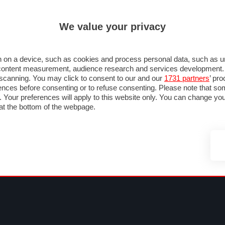
ULTIM'
We value your privacy
MULA 1
MOTOMONDIALE
NAUTICA
LISTINO
ANNUNCI
FOTO
SU STRADA
FOTO & VIDEO
MOTORSPORT
ECOLOGIA
SICUREZZA
TU
 on a device, such as cookies and process personal data, such as uni
nd content measurement, audience research and services development
e scanning. You may click to consent to our and our
1731 partners
’ pr
nces before consenting or to refuse consenting. Please note that so
g. Your preferences will apply to this website only. You can change y
at the bottom of the webpage.