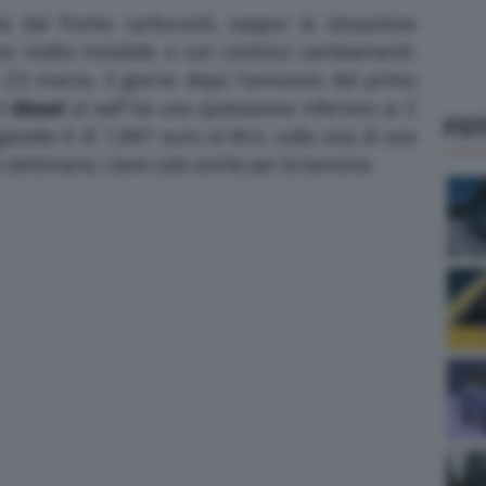
a dal fronte carburanti, seppur la situazione
re molto instabile e con continui cambiamenti.
 23 marzo, il giorno dopo l’annuncio del primo
il
diesel
al self ha una quotazione inferiore ai 2
FO
gasolio è di 1,997 euro al litro, sulla scia di una
settimana. Lieve calo anche per la benzina.