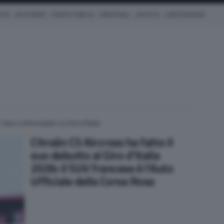
ICHE
AUTO IBRIDE
COM'È & COME VA
SMARTWALL
LIFESTYLE
CONCESSIONARI
foto e informazioni su Giro d’Italia
Citroën C5 Aircross ha fatto il
suo debutto al Giro d’Italia
2026: il SUV francese è l’Auto
Ufficiale della Corsa Rosa