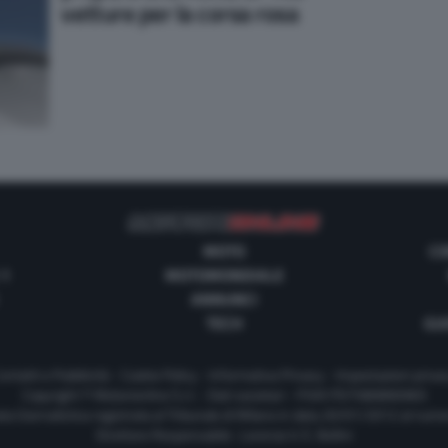
vetture per la corsa rosa
MOTO
CO
 1
MOTOMONDIALE
ANNUNCI
TECH
GUI
ontatti e Pubblicità
-
Cookie Policy
-
Informativa Privacy
-
Impostazioni priva
Copyright © Motorionline S.r.l. -
Dati societari
- P.IVA IT07580890965
ta Giornalistica registrata al Tribunale di Milano in data 20/01/2012 al num
Direttore Responsabile : Lorenzo V. E. Bellini