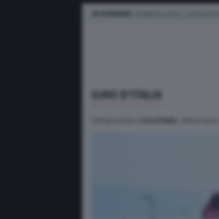
IN EVIDENZA
BUSINESS E FLOTTE
AUTO ELETTR
GIRO D’ITALIA
Tutti gli articoli su
Giro d’Italia
. Ultime news, 