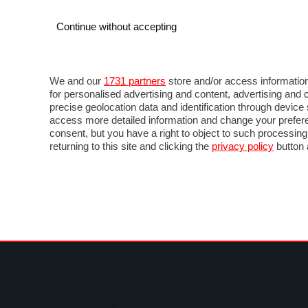
Continue without accepting
AUTO
MOTO
COMMERCIALI
FOR
NOTIZIE
ANTICIPAZIONI
SALONI
PROVE 
We and our
1731 partners
store and/or access information
for personalised advertising and content, advertising a
precise geolocation data and identification through devic
access more detailed information and change your prefere
consent, but you have a right to object to such processin
returning to this site and clicking the
privacy policy
button 