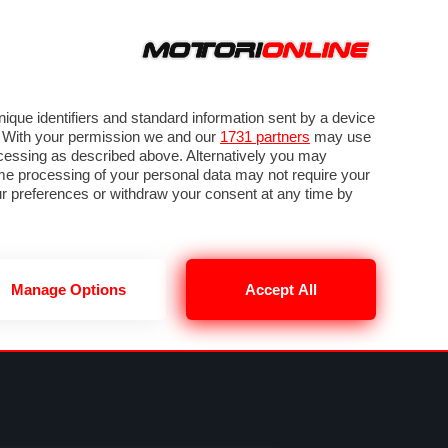
ORA
SEGUICI SU
VIDEO
TECH
GUIDE E UTILITÀ
NING
RENDERING
PNEUMATICI
TRAFFICO
que identifiers and standard information sent by a device
. With your permission we and our
1731 partners
may use
ocessing as described above. Alternatively you may
me processing of your personal data may not require your
our preferences or withdraw your consent at any time by
Manage Options
Accept All