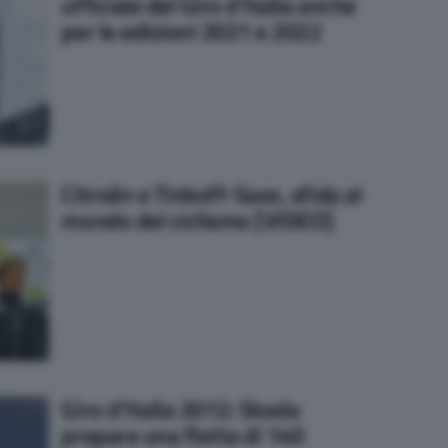
ufficiale del Giro d’Italia anche
per le edizioni 2021 e 2022
Citroën e Tinkoff-Saxo, sfida al
mondo del ciclismo [VIDEO]
Giro d’Italia 2012: Skoda
prepara una flotta di 140