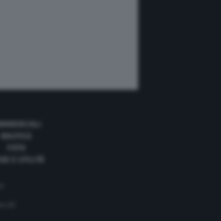
MMERCIALI
NAUTICA
FOTO
DE E UTILITÀ
cy
ero 35