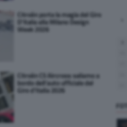
Citroën porta la magia del Giro
L
D’Italia alla Milano Design
Week 2026
3
10
17
Citroën C5 Aircross: saliamo a
24
bordo dell’auto ufficiale del
31
Giro d’Italia 2026
FO