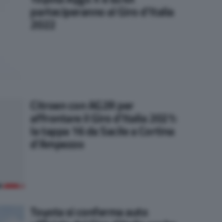
parteciperanno al Giro d’Italia
2022
Citroen con AG2R per
affrontare il Giro d’Italia 2021:
la tappa 16 da Sacile a Cortina
d’Ampezzo
Toyota si conferma auto