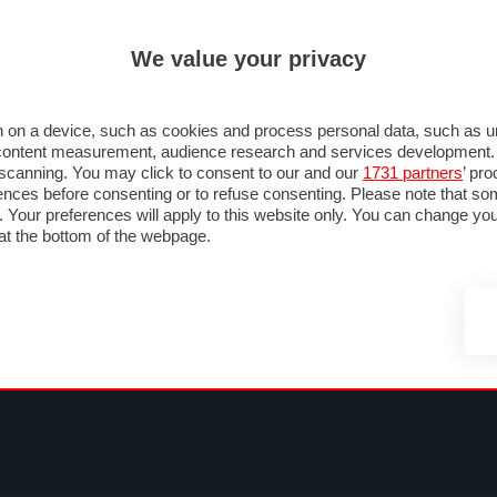
ULTIM'
We value your privacy
MULA 1
MOTOMONDIALE
NAUTICA
LISTINO
ANNUNCI
FOTO
SU STRADA
FOTO & VIDEO
MOTORSPORT
ECOLOGIA
SICUREZZA
TU
 on a device, such as cookies and process personal data, such as uni
nd content measurement, audience research and services development
e scanning. You may click to consent to our and our
1731 partners
’ pr
nces before consenting or to refuse consenting. Please note that so
g. Your preferences will apply to this website only. You can change y
at the bottom of the webpage.