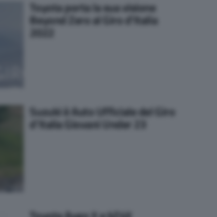
Toyota porta la sua visione
Beyond Zero al Giro d’Italia
2022
Suzuki è Auto Ufficiale del Giro
d’Italia Giovani Under 23
Toyota Aygo X e bZ4X