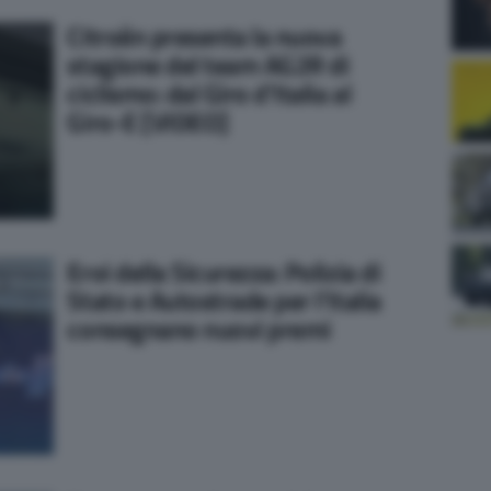
Citroën presenta la nuova
stagione del team AG2R di
ciclismo: dal Giro d’Italia al
Giro-E [VIDEO]
Eroi della Sicurezza: Polizia di
Stato e Autostrade per l’Italia
consegnano nuovi premi