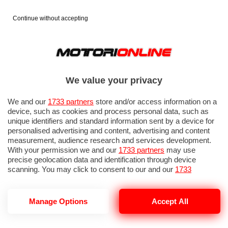
Continue without accepting
We value your privacy
We and our
1733 partners
store and/or access information on a
device, such as cookies and process personal data, such as
unique identifiers and standard information sent by a device for
personalised advertising and content, advertising and content
measurement, audience research and services development.
With your permission we and our
1733 partners
may use
precise geolocation data and identification through device
scanning. You may click to consent to our and our
1733
partners
’ processing as described above. Alternatively you may
access more detailed information and change your preferences
before consenting or to refuse consenting. Please note that
Manage Options
Accept All
some processing of your personal data may not require your
AUTO
PRIMO PIANO
consent, but you have a right to object to such processing. Your
Amaxofobia: cos’è la paura di
preferences will apply to this website only. You can change