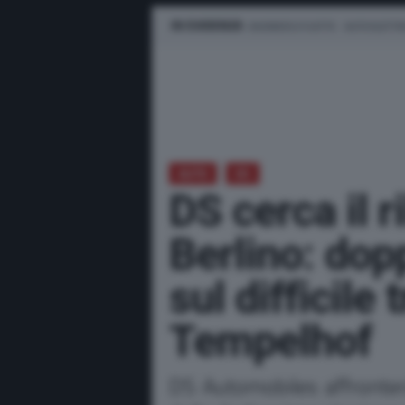
IN EVIDENZA
BUSINESS E FLOTTE
AUTO ELETTR
AUTO
DS
DS cerca il ri
Berlino: do
sul difficile 
Tempelhof
DS Automobiles affronterà