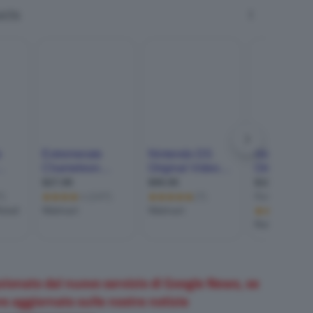
zionato dal nuovo servizio di Google News, se
e aggiornato sulle nostre notizie