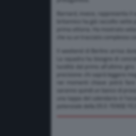
Barnard, invece, rappresenta il v
britannico ha già raccolto sette 
prima vittoria. Ha mostrato velo
che su un tracciato complesso c
Il weekend di Berlino arriva d
La squadra ha bisogno di concre
lucidità dal primo all’ultimo gir
precisione: chi saprà leggere meg
nei momenti chiave potrà fare 
saranno quindi un banco di prova
una tappa del calendario: è l’occ
potenziale della DS E-TENSE FE25 