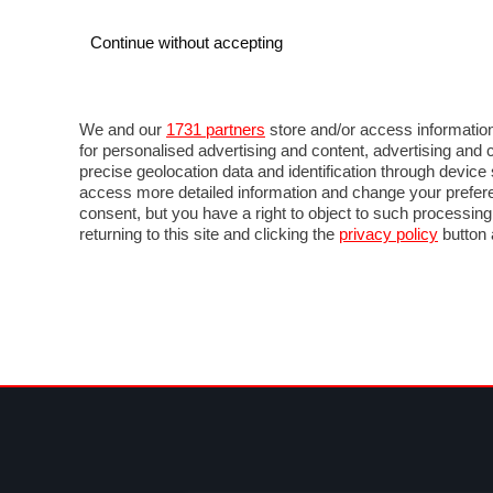
Continue without accepting
AUTO
MOTO
COMMERCIALI
FOR
NOTIZIE
ANTICIPAZIONI
SALONI
PROVE 
We and our
1731 partners
store and/or access information
for personalised advertising and content, advertising a
precise geolocation data and identification through devic
access more detailed information and change your prefere
consent, but you have a right to object to such processin
returning to this site and clicking the
privacy policy
button 