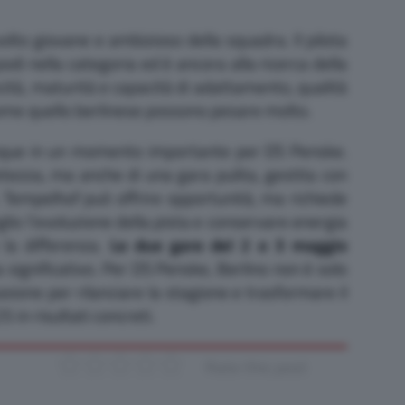
olto giovane e ambizioso della squadra. Il pilota
podi nella categoria ed è ancora alla ricerca della
cità, maturità e capacità di adattamento, qualità
ome quello berlinese possono pesare molto.
unque in un momento importante per DS Penske.
tezza, ma anche di una gara pulita, gestita con
o. Tempelhof può offrire opportunità, ma richiede
lio l’evoluzione della pista e conservare energia
la differenza.
Le due gare del 2 e 3 maggio
 significativo. Per DS Penske, Berlino non è solo
asione per rilanciare la stagione e trasformare il
in risultati concreti.
Rate this post