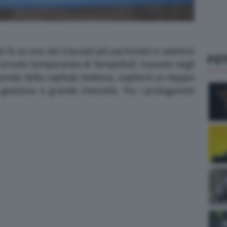
o fa su uno dei tracciati più particolari e selettivi
FO
l circuito temporaneo di Tempelhof, ricavato negli
ionale della capitale tedesca, ospiterà un doppio
gestione e grande intensità. Tra i protagonisti