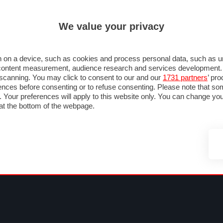
ULTIM'
We value your privacy
MULA 1
MOTOMONDIALE
NAUTICA
LISTINO
ANNUNCI
FOTO
SU STRADA
FOTO & VIDEO
MOTORSPORT
ECOLOGIA
SICUREZZA
TU
 on a device, such as cookies and process personal data, such as uni
nd content measurement, audience research and services development
e scanning. You may click to consent to our and our
1731 partners
’ pr
nces before consenting or to refuse consenting. Please note that so
g. Your preferences will apply to this website only. You can change y
at the bottom of the webpage.