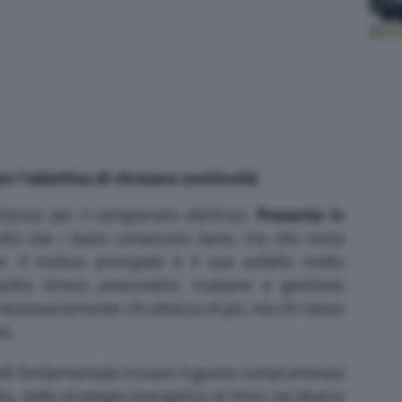
 l’obiettivo di ritrovare continuità
orica per il campionato elettrico.
Presente in
uito che i team conoscono bene, ma che resta
e. Il motivo principale è il suo asfalto molto
otto stress pneumatici, trazione e gestione
 necessariamente chi attacca di più, ma chi riesce
za.
uindi fondamentale trovare il giusto compromesso
lta, dalla strategia energetica al ritmo nei diversi