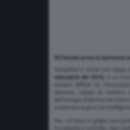
DS Penske arriva in Germania con
Tempelhof è ormai una tappa st
calendario dal 2015,
è un circ
sempre difficile da interpretar
abrasivo, capace di mettere s
dell’energia. A Berlino non vince
a costruire la gara con intelligen
Per i 10 team in griglia sarà q
tra velocità e controllo. Ogni sce