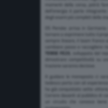
momenti della corsa, potrà fare
dell’energia è parte integrant
degli esami più completi della st
DS Penske arriva in Germania c
tornare a esprimere tutto il pro
sempre lineare, il team franco-
cambiare passo e raccogliere risu
TENSE FE25
, sviluppata dal r
dimostrare competitività su un
trazione saranno decisive.
A guidare le monoposto ci sa
tedesco porta con sé esperienza
ha già conquistato sette vittori
Correre davanti al pubblico di ca
un circuito che conosce ben
protagonista.