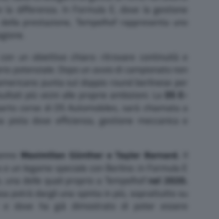
 la differenza. In Formula E, dove la gestione
e della prestazione, Tempelhof rappresenta uno
agione.
on un obiettivo chiaro: ritrovare continuità e
prio potenziale. Dopo un avvio di campionato non
americano punta sul doppio round berlinese per
ltati più vicini alle proprie ambizioni. La
DS E-
eparto corse di DS Automobiles, sarà chiamata a
a pista dove efficienza, gestione meccanica e
ranno
Maximilian Günther e Taylor Barnard.
Il
 e un legame speciale con Berlino: in Formula E
e, una delle quali proprio a Tempelhof
nel 2020.
sa potrà dargli una spinta in più, soprattutto su
e e dove ha già dimostrato di poter essere