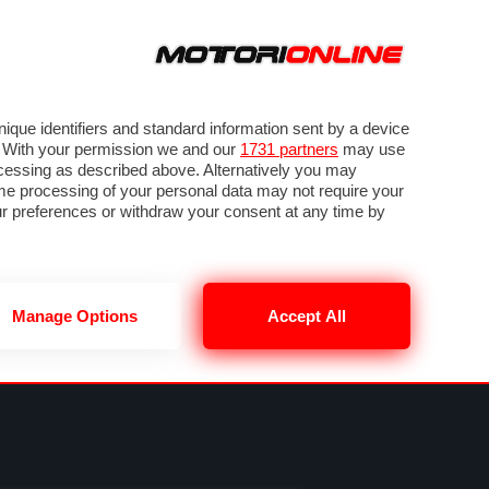
ORA
SEGUICI SU
VIDEO
TECH
GUIDE E UTILITÀ
NING
RENDERING
PNEUMATICI
TRAFFICO
que identifiers and standard information sent by a device
. With your permission we and our
1731 partners
may use
ocessing as described above. Alternatively you may
me processing of your personal data may not require your
our preferences or withdraw your consent at any time by
Manage Options
Accept All