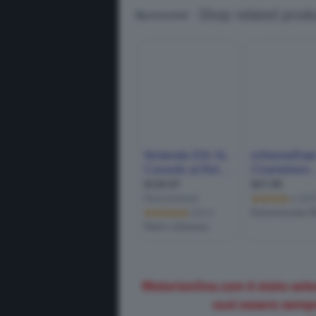
Motorionline.com è stato sele
vuoi essere sempr