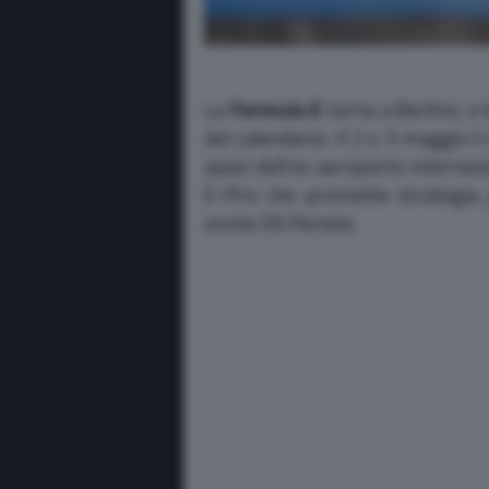
La
Formula E
torna a Berlino, e l
del calendario. Il 2 e 3 maggio i
spazi dell’ex aeroporto internaz
E-Prix che promette strategia, 
anche DS Penske.