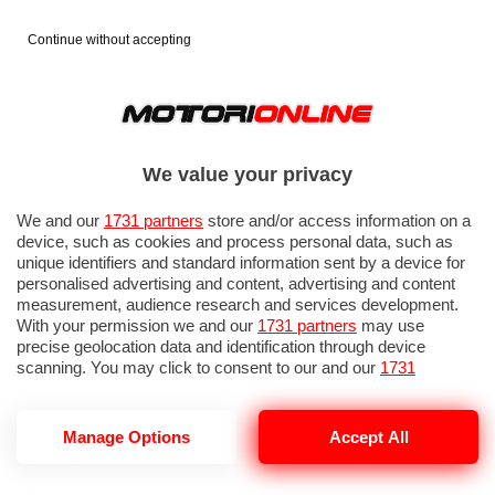
Continue without accepting
We value your privacy
We and our
1731 partners
store and/or access information on a
device, such as cookies and process personal data, such as
unique identifiers and standard information sent by a device for
personalised advertising and content, advertising and content
measurement, audience research and services development.
With your permission we and our
1731 partners
may use
precise geolocation data and identification through device
scanning. You may click to consent to our and our
1731
partners
’ processing as described above. Alternatively you may
access more detailed information and change your preferences
before consenting or to refuse consenting. Please note that
Manage Options
Accept All
some processing of your personal data may not require your
AUTO
PRIMO PIANO
consent, but you have a right to object to such processing. Your
DS19: la Dea che cambiò per sempre
preferences will apply to this website only. You can change