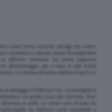
stra nuove forme nautiche, dettagli che creano
pre armonioso e delicato, senza stravolgimenti
un effimero interesse. Sul ponte superiore
n idromassaggio, per il relax al sole arredi
 pranzo ci si sposta all’ombra dell’hard-top di cui
te di pilotaggio di Poltrona Frau. La battagliola è
falchetta e un profilo scuro alla sommità. Sono
he decorano lo scafo. Le sdraio sono firmate da
trasformabile da utilizzare come prendisole o