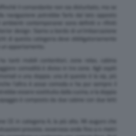
ffinché il comandante non sia disturbato, ma se
la navigazione potrebbe farlo dal lato opposto
i ambienti contemporanei sono definiti e rifiniti
interior design. Siamo a bordo di un’imbarcazione
acht di questa categoria deve obbligatoriamente
le un appartamento.
a tanti mobili contenitori, zone relax, cabina
iore comodità è diviso in tre zone. Agli ospiti
oniali e una doppia: una di queste è la vip, più
nche l’altra è assai comoda e ha pur sempre il
trebbe essere sostituita dalla cucina, e la doppia
equipaggio è composto da due cabine con due letti
one CE in categoria A, la più alta. Mi auguro che
ituazioni previste, ovverosia onde fino a 4 metri