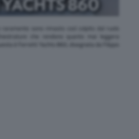
 e raramente sono rimasto così colpito dal ruolo
inestrature che rendono quanto mai leggera
esta è Ferretti Yachts 860, disegnata da Filippo