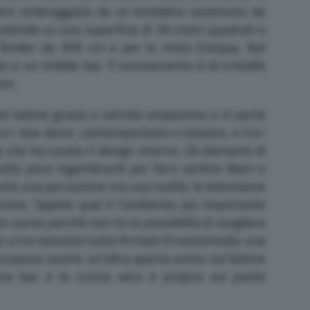
sere ombreggiata da un tendalino sostenuto da
i estende su una superficie di 30 metri quadrati e
t Tender da 395 cm e per la moto d’acqua. Nel
e e un mobile bar. Il coronamento è di cristallo
are.
el salone grazie a vetrate ampissime e in parte
e tra i due decor, contemporaneo o classico, e tra i
a che ha curato il design interno. Gli elementi di
to poco ingombranti per farci sentire liberi e
anto una percezione ma una realtà: la televisione
persone. Sapete qual è l’ambiente più importante
 cucina perché non ho la possibilità di scegliere
to a tre soluzioni tutte firmate Ernestomeda: una
ul passo avanti, un’altra aperta anche sul Salone
a bar e la cucina vera e propria sul ponte