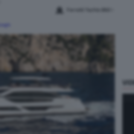
2
Ferretti Yachts 860
Google
VID