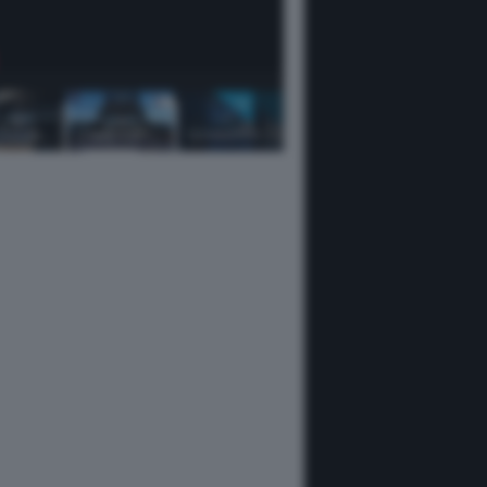
RIVA 112 Dolcevita Super
[ENG] Riva 112' Dolcevita Super – Full Test & Yacht Tour – The Boat Show
SEAKEEPER