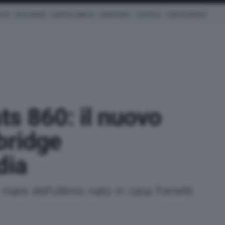
ICHE
AUTO IBRIDE
COM'È & COME VA
SMARTWALL
LIFESTYLE
CONCESSIONARI
ts 860: il nuovo
bridge
dia
 mare dell'ultimo nato in casa Ferretti