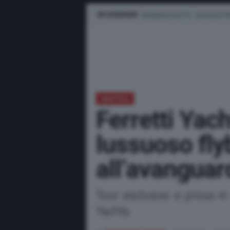
IN EVIDENZA
BUSINESS E FLOTTE
AUTO ELETTR
NAUTICA
Ferretti Yach
lussuoso fly
all’avanguar
Tour esclusivo e prova in
Yachts