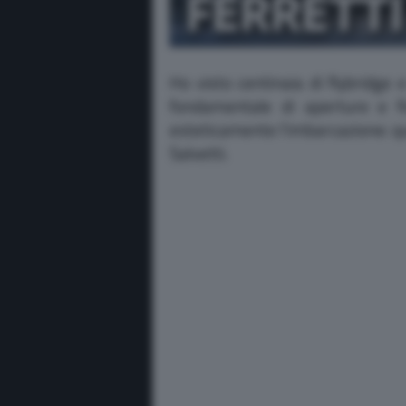
Ho visto centinaia di flybridge
fondamentale di aperture e f
esteticamente l’imbarcazione: qu
Salvetti.