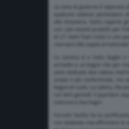
La zona di governo è separata a
qualcuno volesse partecipare al
alla timoneria. Sotto coperta gl
con i più recenti prodotti per l’
di 27 metri fuori tutto e uno y
riservare alla coppia armatoria
La camera è a tutto baglio e h
armadio e un bagno che per magg
sono dedicate due cabine matrim
ampia e più confortevole, ma a
bagno en suite. La cabina, che po
con letti gemelli. Il quartiere 
ciascuna e due bagni.
Ferretti Yachts ha la certificazi
non dobbiate mai affrontare le s