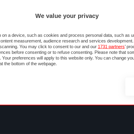
ULTIM'
We value your privacy
MULA 1
MOTOMONDIALE
NAUTICA
LISTINO
ANNUNCI
FOTO
SU STRADA
FOTO & VIDEO
MOTORSPORT
ECOLOGIA
SICUREZZA
TU
 on a device, such as cookies and process personal data, such as uni
nd content measurement, audience research and services development
e scanning. You may click to consent to our and our
1731 partners
’ pr
nces before consenting or to refuse consenting. Please note that so
g. Your preferences will apply to this website only. You can change y
at the bottom of the webpage.