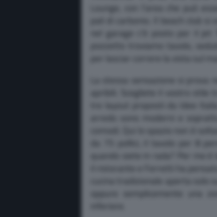
Lounge, con l’area che può es
pali di carbonio. Il beach club s
nel garage c’è posto per il je
pozzetto troviamo tavolo, sedut
per lasciar correre la vista sul m
La stessa sensazione si prova n
apribili. Scegliete il vostro stil
tre layout proposti da Idee Itali
arredo sono moderni e soprattut
comodi. Qui lo spazio non è solt
da 75 pollici, il tavolo per 8 
quando siete in rada? Per me è la
il ristorante e Ferretti ha pensa
cucina tradizionale aperta solo s
oppure semplicemente una zon
inferiore.