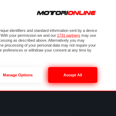
ORA
SEGUICI SU
VIDEO
TECH
GUIDE E UTILITÀ
NING
RENDERING
PNEUMATICI
TRAFFICO
que identifiers and standard information sent by a device
. With your permission we and our
1731 partners
may use
ocessing as described above. Alternatively you may
me processing of your personal data may not require your
our preferences or withdraw your consent at any time by
Manage Options
Accept All