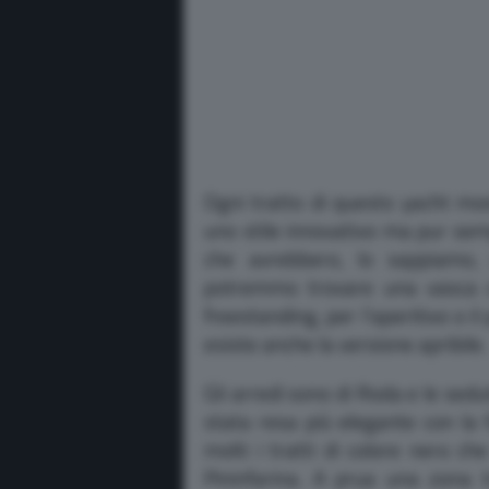
Ogni tratto di questo yacht mo
uno stile innovativo ma pur sem
che avrebbero, lo sappiamo, 
potremmo trovare una vasca co
freestanding, per l’aperitivo o il
esiste anche la versione apribile.
Gli arredi sono di Roda e le sedu
stata resa più elegante con la 
molti i tratti di colore nero c
Pininfarina. A prua una zona 