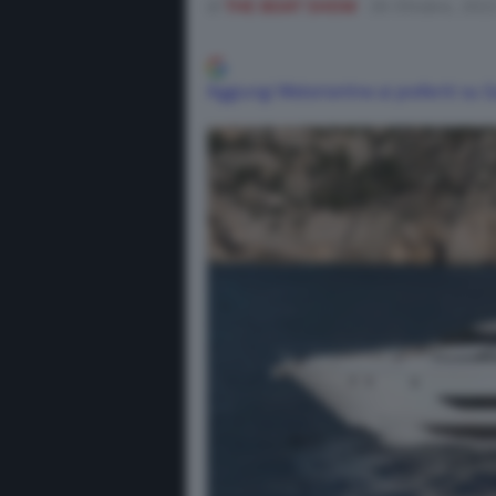
di
THE BOAT SHOW
26 Ottobre, 202
Aggiungi Motorionline ai preferiti su 