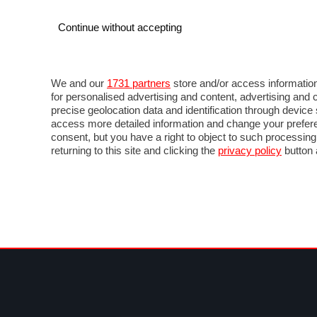
Continue without accepting
AUTO
MOTO
COMMERCIALI
FOR
NOTIZIE
ANTICIPAZIONI
SALONI
PROVE 
We and our
1731 partners
store and/or access information
for personalised advertising and content, advertising a
precise geolocation data and identification through devic
access more detailed information and change your prefere
consent, but you have a right to object to such processin
returning to this site and clicking the
privacy policy
button 