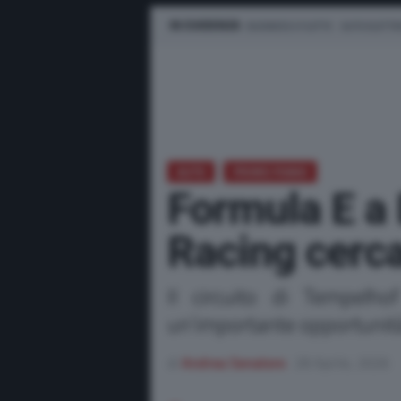
IN EVIDENZA
BUSINESS E FLOTTE
AUTO ELETTR
AUTO
PRIMO PIANO
Formula E a 
Racing cerca
Il circuito di Tempelho
un’importante opportunit
di
Andrea Senatore
28 Aprile, 2026