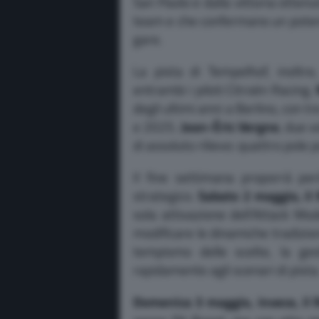
San Paolo e dalla vittoria ottenu
team e che confermano un potenz
gare.
La pista di Tempelhof, inoltre
entrambi i piloti Citroën Racing.
degli ultimi anni a Berlino, con t
e 2025.
Jean-Éric Vergne
, due 
di assoluto rilievo: quattro pole 
Il fine settimana proporrà pe
strategico.
Sabato 2 maggio, il 
sola attivazione dell’Attack Mo
modificare le dinamiche tradizion
tempismo delle scelte, la ges
rapidamente agli scenari di pista
Domenica 3 maggio, invece, il 