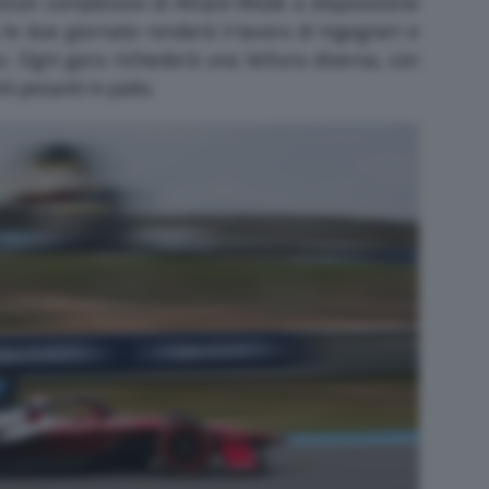
nuti complessivi di Attack Mode a disposizione
le due giornate renderà il lavoro di ingegneri e
o. Ogni gara richiederà una lettura diversa, con
ti pesanti in palio.