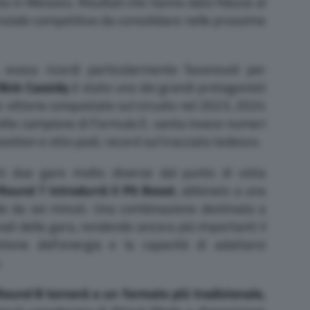
ta in Messico. Risultati che hanno dato fiducia al
iale competitivo da consolidare nelle prossime
, evoca ricordi particolarmente favorevoli per
Nick Cassidy
è stato uno dei grandi protagonisti
re vittorie conquistate sul circuito nel 2023, 2024
volte campione di Formula E, vanta invece numeri
position e otto podi, record sul tracciato tedesco.
rò due gare molto diverse dal punto di vista
Round 7 introdurrà il Pit Boost
, abbinato a una
de da sei minuti. Una combinazione destinata a
ali della gara, rendendo ancora più importanti il
tione dell’energia e la capacità di adattarsi
.
Round 8 tornerà a un formato più tradizionale,