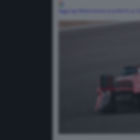
Aggiungi Motorionline ai preferiti su 