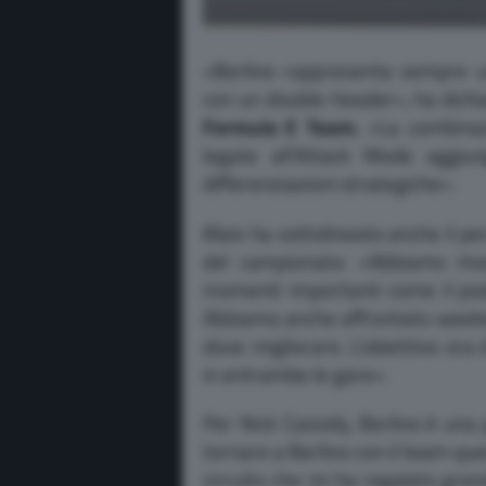
«Berlino rappresenta sempre u
con un double-header», ha dich
Formula E Team.
«La combinazi
legate all’Attack Mode aggiu
differenziazioni strategiche».
Blais ha sottolineato anche il p
del campionato: «Abbiamo mos
momenti importanti come il podi
Abbiamo anche affrontato weekend 
dove migliorare. L’obiettivo ora
in entrambe le gare».
Per Nick Cassidy, Berlino è una p
tornare a Berlino con il team que
circuito che mi ha regalato gran