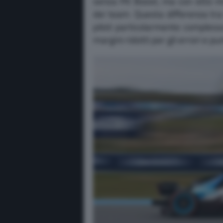
senza Pit Boost, ma con otto mi
dei team. Questa differenza tra 
piloti particolarmente compless
margini ridotti per gli errori e pun