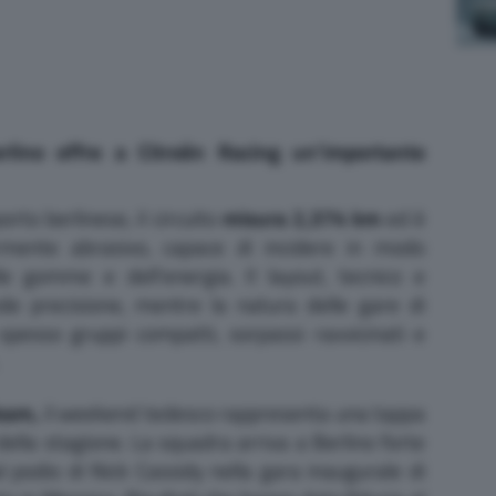
erlino offre a Citroën Racing un’importante
orto berlinese, il circuito
misura 2,374 km
ed è
rmente abrasivo, capace di incidere in modo
lle gomme e dell’energia. Il layout, tecnico e
nde precisione, mentre la natura delle gare di
spesso gruppi compatti, sorpassi ravvicinati e
Team,
il weekend tedesco rappresenta una tappa
della stagione. La squadra arriva a Berlino forte
l podio di Nick Cassidy nella gara inaugurale di