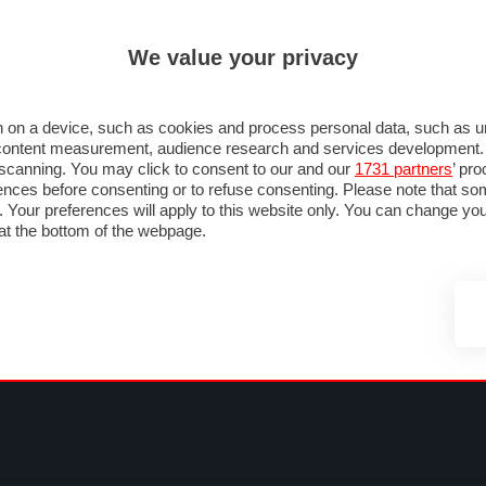
ULTIM'
We value your privacy
MULA 1
MOTOMONDIALE
NAUTICA
LISTINO
ANNUNCI
FOTO
SU STRADA
FOTO & VIDEO
MOTORSPORT
ECOLOGIA
SICUREZZA
TU
 on a device, such as cookies and process personal data, such as uni
nd content measurement, audience research and services development
e scanning. You may click to consent to our and our
1731 partners
’ pr
nces before consenting or to refuse consenting. Please note that so
g. Your preferences will apply to this website only. You can change y
at the bottom of the webpage.