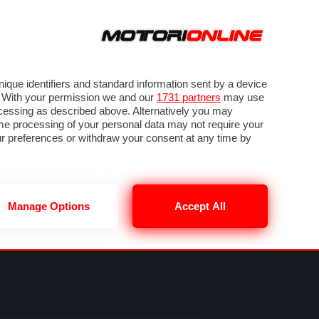
ORA
SEGUICI SU
VIDEO
TECH
GUIDE E UTILITÀ
NING
RENDERING
PNEUMATICI
TRAFFICO
que identifiers and standard information sent by a device
. With your permission we and our
1731 partners
may use
ocessing as described above. Alternatively you may
me processing of your personal data may not require your
our preferences or withdraw your consent at any time by
Manage Options
Accept All