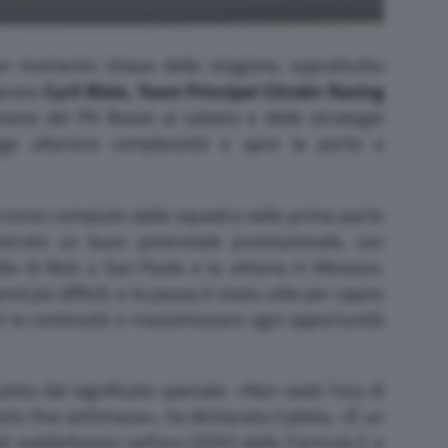
n momento chiave della stagione, soprattutto
iarato
Cyril Blais, Team Principal Citroën Racing
one del Pit Boost al sabato e delle strategie
nge ulteriore complessità e apre la porta a
ercorso compiuto dalla squadra nella prima parte
trato un buon potenziale prestazionale, con
o di Nick a San Paolo e la vittoria in Messico.
più difficili, e la pausa è stata utile per capire
 è la continuità e massimizzare ogni opportunità
ista dal significato speciale. «Non vedo l’ora di
sto fine settimana», ha dichiarato il pilota. «È un
di soddisfazioni nell’era GEN3 della Formula E e