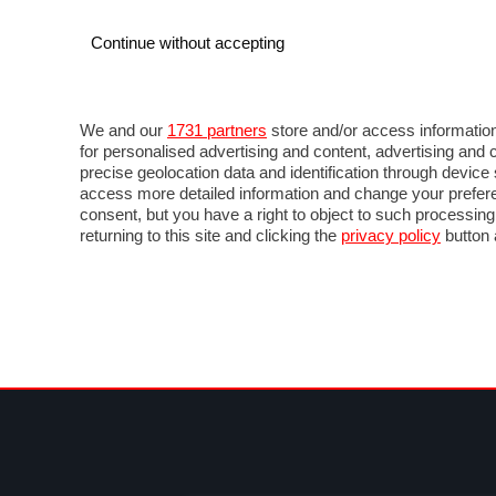
Continue without accepting
AUTO
MOTO
COMMERCIALI
FOR
NOTIZIE
ANTICIPAZIONI
SALONI
PROVE 
We and our
1731 partners
store and/or access information
for personalised advertising and content, advertising a
precise geolocation data and identification through devic
access more detailed information and change your prefere
consent, but you have a right to object to such processin
returning to this site and clicking the
privacy policy
button 