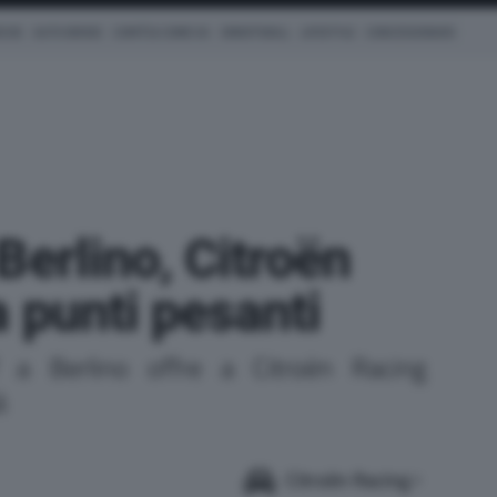
ICHE
AUTO IBRIDE
COM'È & COME VA
SMARTWALL
LIFESTYLE
CONCESSIONARI
Berlino, Citroën
 punti pesanti
f a Berlino offre a Citroën Racing
à
Citroën Racing