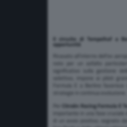
Il circuito di Tempelhof a B
opportunità
Ricavato all’interno dell’ex aerop
noto per un asfalto particola
significativo sulla gestione de
selettivo, impone ai piloti gra
Formula E a Berlino favorisce 
strategie in continua evoluzione.
Per
Citroën Racing Formula E 
importante in una fase cruciale 
di un avvio positivo, segnato da