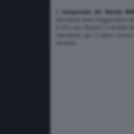
Il
Campionato del Mondo AB
Germania, dove il leggendario ae
E-Prix con i Round 7 e 8 della S
calendario, per il valore storic
tecniche.