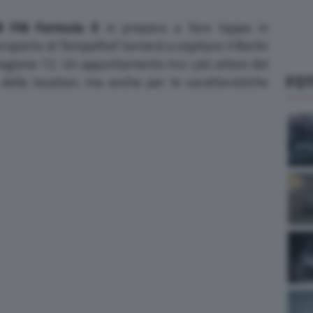
B FIA Formula E
si prepara a fare tappa in
roporto di Tempelhof tornerà a ospitare il Berlin
tagione 12. Un appuntamento tra i più attesi del
FO
o della location, ma anche per le caratteristiche