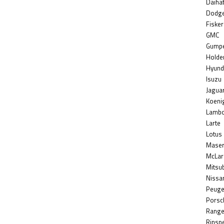
Daiha
Dodg
Fisker
GMC
Gumpe
Holde
Hyund
Isuzu
Jagua
Koeni
Lambo
Larte
Lotus
Maser
McLar
Mitsub
Nissa
Peuge
Porsc
Range
Rinsp