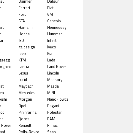
tsu
Daimler
Datsun
e
Ferrari
Fiat
Ford
GM
GTA
Genesis
rt
Hamann
Hennessey
n
Honda
Hummer
ai
IED
Infiniti
Italdesign
Iveco
r
Jeep
Kia
gsegg
KTM
Lada
rghini
Lancia
Land Rover
Lexus
Lincoln
Lucid
Mansory
ati
Maybach
Mazda
en
Mercedes
MINI
ishi
Morgan
NanoFlowcell
n
Opel
Pagani
ot
Pininfarina
Polestar
he
Qoros
RAM
 Rover
Renault
Rimac
eed
Rolls-Royce
Saab