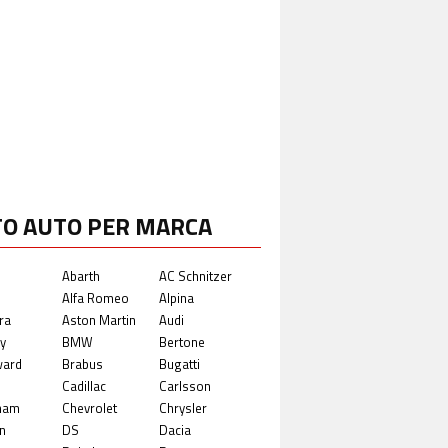
TO AUTO PER MARCA
Abarth
AC Schnitzer
Alfa Romeo
Alpina
ra
Aston Martin
Audi
y
BMW
Bertone
ward
Brabus
Bugatti
Cadillac
Carlsson
ham
Chevrolet
Chrysler
n
DS
Dacia