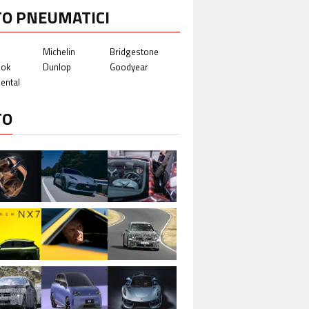
TO PNEUMATICI
Michelin
Bridgestone
ook
Dunlop
Goodyear
ental
TO