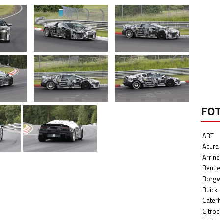
FO
ABT
Acura
Arrine
Bentle
Borg
Buick
Cater
Citroe