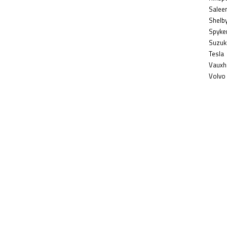
Salee
Shelb
Spyke
Suzuk
Tesla
Vauxha
Volvo