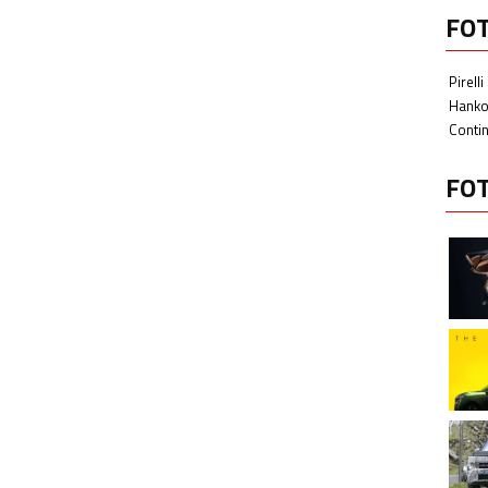
FO
Pirelli
Hank
Contin
FO