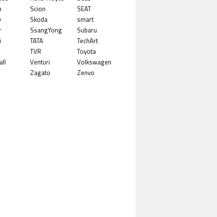
n
Scion
SEAT
y
Skoda
smart
r
SsangYong
Subaru
i
TATA
TechArt
TVR
Toyota
ll
Venturi
Volkswagen
Zagato
Zenvo