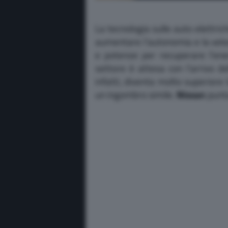
La tecnologia sulle auto elettr
aumentare l’autonomia e la veloci
e potenze per recuperare l’ener
settore è attesa con l’arrivo de
infatti, diventa molto superiore 
un ingombro simile.
Nissan
punta