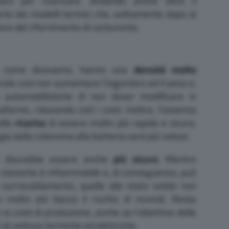
are per ricaricare. Andando anche oltre il
rte dei modelli termici che, solitamente dopo al
o del rifornimento di carburante.
do, come dicevamo, hanno una
densità molto
tendo così non aumentare l’ingombro ed il peso e,
e automobilistiche di non dover modificare in
forme, riducendo così i costi. Inoltre, l’assenza
alla
ricarica
di essere molto più rapida e sicura,
gia dalla colonnina alla batteria sarà più veloce.
rie dovrebbe essere anche
più sicuro
. Mentre
rie classiche è infiammabile e, di conseguenza, può
 surriscaldamento, quelle allo stato solido non
o molto più basso il rischio di incendi. Resta
i costi di produzione, anche se l’obiettivo delle
i di vetture termiche ed elettriche.