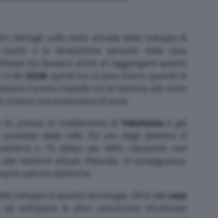
ltri dettagli sullo stato attuale dello sviluppo di
riusciti e le tempistiche pensate dalla casa
issan sia davvero vicina al raggiungere questo
e è del
2028
, quindi tra un paio d’anni, quando la
zzare il primo modello con le batterie allo stato
e iniziare una produzione di serie.
fa, presso lo stabilimento di
Yokohama
è già
 prototipi delle celle. Ed uno degli obiettivi di
 batterie a 75 dollari per kWh, riducendo così
 alle batterie attuali. Potendo, di conseguenza,
oprie vetture elettriche.
lo sviluppo di questa tecnologia. Oltre alle
case
 ad anticipare le altre concorrenti sfruttando