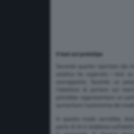
Il test sul prototipo
Secondo quanto riportato dai me
asiatica ha superato i test s
sovrapposte, facendo un pass
l’obiettivo di portare sul me
potrebbe rappresentare un cambi
aumentare l’autonomia dei model
In questo modo verrebbe, dunqu
parte di chi è dubbioso sull’elet