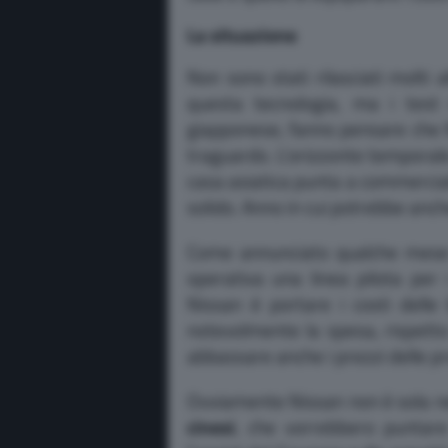
La situazione
Non sono stati rilasciati molti a
questa tecnologia, ma i test 
giapponese, fanno pensare che N
traguardo. L’orizzonte temporal
casa asiatica punta a commerciali
solido. Anno in cui potrebbe anch
Come annunciato qualche mese 
operativa una linea pilota per i
Nissan è portare i costi delle
notevolmente la spesa, rispetto
abbassare anche i prezzi delle pr
Ovviamente Nissan non è sola nel
cinesi
, che vorrebbero puntare