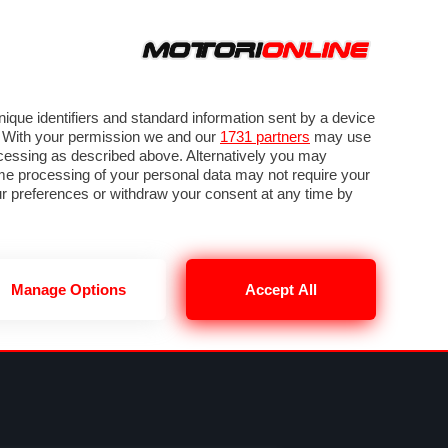
ORA
SEGUICI SU
VIDEO
TECH
GUIDE E UTILITÀ
NING
RENDERING
PNEUMATICI
TRAFFICO
que identifiers and standard information sent by a device
. With your permission we and our
1731 partners
may use
ocessing as described above. Alternatively you may
me processing of your personal data may not require your
our preferences or withdraw your consent at any time by
Manage Options
Accept All