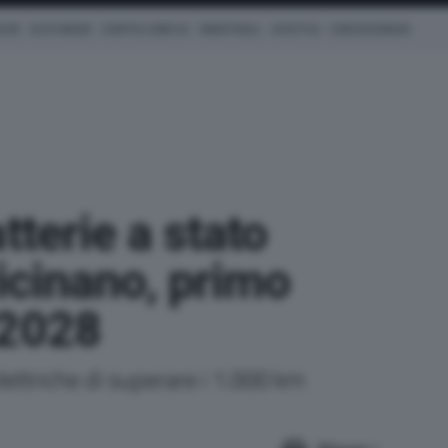
ICHE
AUTO IBRIDE
COM'È & COME VA
SMARTWALL
LIFESTYLE
CONCESSIONARI
tterie a stato
vicinano, primo
 2028
ettriche di superare i 1.000 km