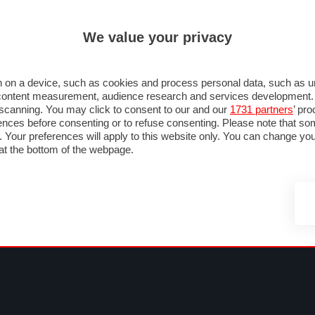
ULTIM'
We value your privacy
MULA 1
MOTOMONDIALE
NAUTICA
LISTINO
ANNUNCI
FOTO
SU STRADA
FOTO & VIDEO
MOTORSPORT
ECOLOGIA
SICUREZZA
TU
 on a device, such as cookies and process personal data, such as uni
nd content measurement, audience research and services development
e scanning. You may click to consent to our and our
1731 partners
’ pr
nces before consenting or to refuse consenting. Please note that so
g. Your preferences will apply to this website only. You can change y
at the bottom of the webpage.