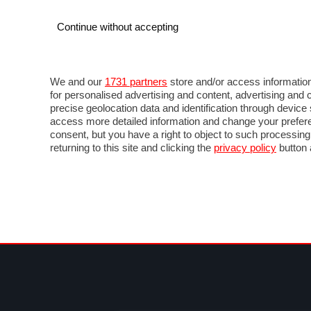
Continue without accepting
AUTO
MOTO
COMMERCIALI
FOR
NOTIZIE
ANTICIPAZIONI
SALONI
PROVE 
We and our
1731 partners
store and/or access information
for personalised advertising and content, advertising a
precise geolocation data and identification through devic
access more detailed information and change your prefere
consent, but you have a right to object to such processin
returning to this site and clicking the
privacy policy
button 