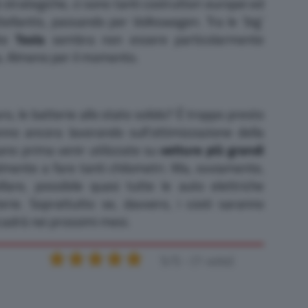
à strategiche, ci sono tanti costruttori europei ed
tellantis, passando per Volkswagen. Tra le ‘big’
nte
Tesla
sembra non essere particolarmente
a. Almeno per il momento.
ro, le batterie allo stato solido? È troppo presto
anno ancora lavorando sull’ottimizzazione della
ano prima venir utilizzate su
vetture più grandi
lmente a fare tanti chilometri. Ma, ovviamente,
lare, possibile quasi tutte le auto elettriche
rie. Soprattutto se, davvero, i costi saranno
cadrà nei prossimi mesi.
5/5 - (1 vote)