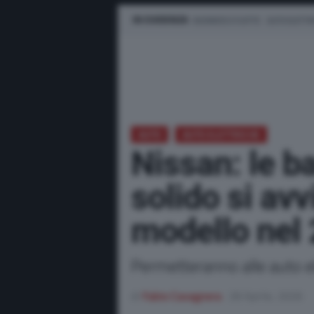
IN EVIDENZA
BUSINESS E FLOTTE
AUTO ELETTR
AUTO
AUTO ELETTRICHE
Nissan: le ba
solido si av
modello nel
Permetteranno alle auto el
di
Fabio Cavagnera
28 Aprile, 2026