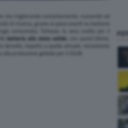
iche sta migliorando costantemente, riuscendo ad
tà di ricarica, grazie ai passi avanti su batterie
gia consumata. Tuttavia, la vera svolta per il
FO
lle
batterie allo stato solido
: con quest’ultime,
la densità, rispetto a quella attuale, nonostante
 alla produzione globale per il 2028.