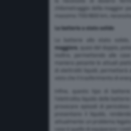
la necessità di doversi ferm
chilometraggio della maggior pa
massimo 700/800 km, necessitan
Le batterie a stato solido
Le batterie allo stato soli
maggiore
, quasi del doppio, po
inoltre, permettendo alle cas
maniera pesante le attuali piatta
di elettroliti liquidi, permetterà 
visto che il trasferimento di ener
Infine, questo tipo di batte
l’elettrolita liquido delle batte
provocare episodi di pericoloso
presentano il liquido, rendend
attualmente un problema legato a
case è quello di equiparare i cost