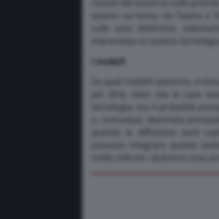
l’assist del Governo sulle priorit
asiatici sul tema: da Toyota a S
sulle auto elettriche, solame
interessata su questa tecnologi
I modelli
Su quali modelli vedremo, in futu
per dirlo, visto che le case st
tecnologia, ma è probabile poss
o, comunque, destinate principa
quando la diffusione sarà capil
possano integrare queste batte
molto inferiori. Vedremo cosa ac