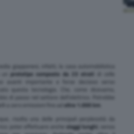
dia giapponesi, infatti, la casa automobilistica
u un
prototipo composto da 23 strati
di celle
o avanti importante e forse decisivo verso
rcato questa tecnologia. Che, come dicevamo,
o di passo nel settore dell’elettrico. Potrebbe
li a zero emissioni fino ad
oltre 1.000 km
.
e, risolta una delle principali perplessità da
trico: poter effettuare anche
viaggi lunghi
, senza