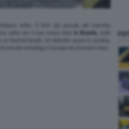
biare volto. Il SUV più piccolo del marchio
ma volta con il suo nuovo look
in Brasile
, sulle
FO
 un festival locale. Un debutto quasi in sordina,
arrivo del restyling in Europa nei prossimi mesi.