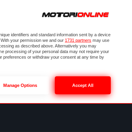
ORA
SEGUICI SU
VIDEO
TECH
GUIDE E UTILITÀ
NING
RENDERING
PNEUMATICI
TRAFFICO
que identifiers and standard information sent by a device
. With your permission we and our
1731 partners
may use
ocessing as described above. Alternatively you may
me processing of your personal data may not require your
our preferences or withdraw your consent at any time by
Manage Options
Accept All