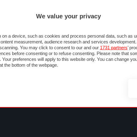
ULTIM'
We value your privacy
MULA 1
MOTOMONDIALE
NAUTICA
LISTINO
ANNUNCI
FOTO
SU STRADA
FOTO & VIDEO
MOTORSPORT
ECOLOGIA
SICUREZZA
TU
 on a device, such as cookies and process personal data, such as uni
nd content measurement, audience research and services development
e scanning. You may click to consent to our and our
1731 partners
’ pr
nces before consenting or to refuse consenting. Please note that so
g. Your preferences will apply to this website only. You can change y
at the bottom of the webpage.