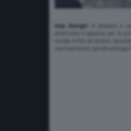
Jeep Avenger
si prepara a cam
americano è apparso per la pri
strade di Rio de Janeiro, durante
ma importante, perché anticipa l’