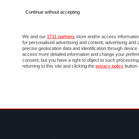
Continue without accepting
AUTO
MOTO
COMMERCIALI
FOR
NOTIZIE
ANTICIPAZIONI
SALONI
PROVE 
We and our
1731 partners
store and/or access information
for personalised advertising and content, advertising a
precise geolocation data and identification through devic
access more detailed information and change your prefere
consent, but you have a right to object to such processin
returning to this site and clicking the
privacy policy
button 