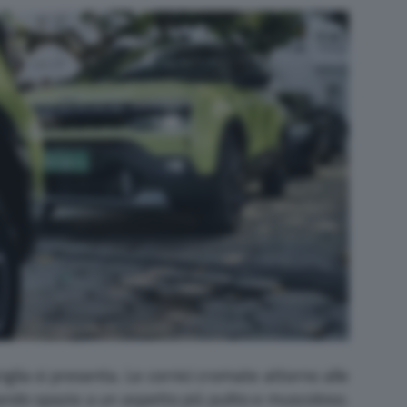
iglia si presenta. Le cornici cromate attorno alle
iando spazio a un aspetto più pulito e muscoloso.