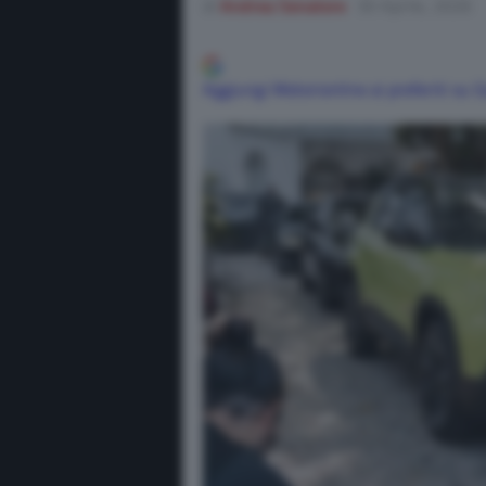
di
Andrea Senatore
30 Aprile, 2026
Aggiungi Motorionline ai preferiti su 