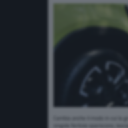
Cambia anche il modo in cui la gr
singole feritoie spariscono, lasc