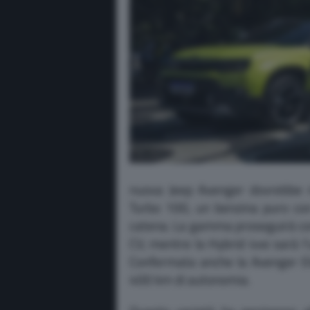
nuova Jeep Avenger dovrebbe 
Turbo 100, un benzina puro co
catena. La gamma proseguirà con
CV, mentre la Hybrid 4xe sarà l’u
Confermata anche la Avenger Ele
400 km di autonomia.