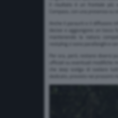
Il risultato è un frontale più 
Compass, con una presenza su s
Anche il paraurti e il diffusore i
decise e aggiungono un tocco fuo
mantenendo la natura compat
restyling ci sono parafanghi e c
Per ora, però, restano diversi p
ufficiali su eventuali modifiche 
che Jeep scelga di svelare tutt
dedicato, previsto nei prossimi m