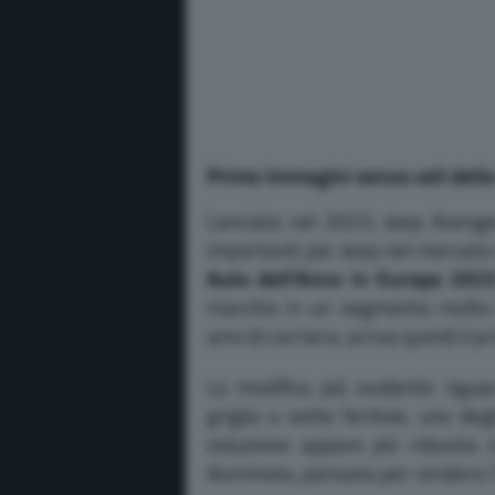
Prime immagini senza veli dell
Lanciata nel 2023, Jeep Avenge
importanti per Jeep nel mercato
Auto dell’Anno in Europa 202
marchio in un segmento molto 
anni di carriera, arriva quindi il
La modifica più evidente rigua
griglia a sette feritoie, uno deg
soluzione appare più robusta e
illuminata, pensata per rendere l