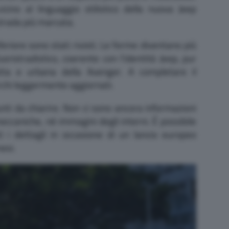
vicino al linguaggio stilistico della nuova Jeep
trada più marcata.
nferiore sono stati rivisti. Le forme diventano più
ristradistico, coerente con l’identità Jeep, pur
ta e urbana della Avenger. A completare il
erchi leggermente aggiornati.
unti da chiarire. Non ci sono ancora informazioni
meccaniche, né immagini degli interni. È possibile
i i dettagli in occasione di un lancio europeo
esi.