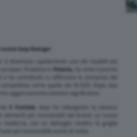
a nuova Jeep Avenger
r è diventata rapidamente uno dei modelli più
 europeo. Prodotta in
Polonia,
ha vinto il premio
3
e ha contribuito a rafforzare la presenza del
competitivo come quello dei B-SUV. Dopo due
 primo aggiornamento estetico significativo.
rda
il frontale
. Jeep ha ridisegnato la classica
li elementi più riconoscibili del brand. La nuova
 moderna, con un dettaglio inedito: la griglia
’auto più riconoscibile anche di notte.