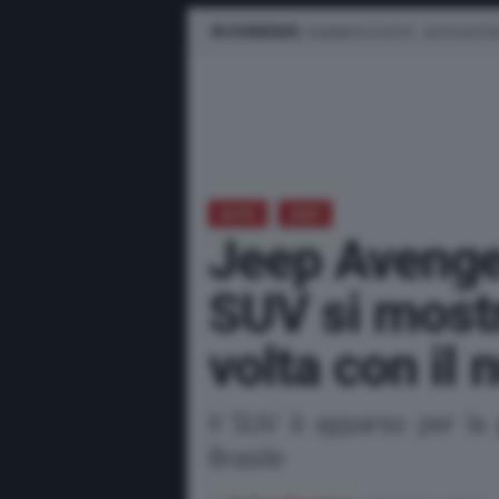
IN EVIDENZA
BUSINESS E FLOTTE
AUTO ELETTR
AUTO
JEEP
Jeep Avenger
SUV si mostr
volta con il
Il SUV è apparso per la 
Brasile