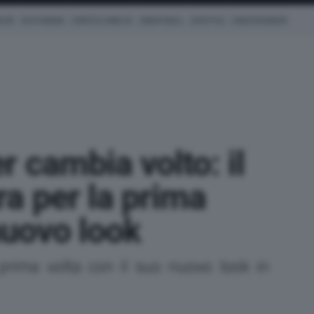
ICHE
AUTO IBRIDE
COM'È & COME VA
SMARTWALL
LIFESTYLE
CONCESSIONARI
 cambia volto: il
a per la prima
 nuovo look
prima volta con il suo nuovo look in