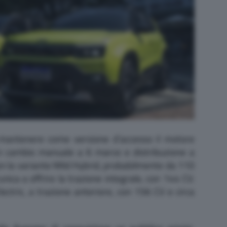
mantenere come versione d’accesso il motore
n cambio manuale a 6 marce e distribuzione a
 la variante Mild Hybrid, probabilmente da 110
nica a offrire la trazione integrale, con 144 CV.
ctric, a trazione anteriore, con 156 CV e circa