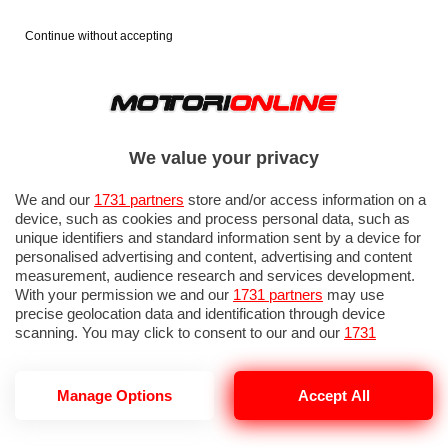
Continue without accepting
We value your privacy
We and our
1731 partners
store and/or access information on a
device, such as cookies and process personal data, such as
unique identifiers and standard information sent by a device for
personalised advertising and content, advertising and content
measurement, audience research and services development.
With your permission we and our
1731 partners
may use
precise geolocation data and identification through device
scanning. You may click to consent to our and our
1731
partners
’ processing as described above. Alternatively you may
access more detailed information and change your preferences
before consenting or to refuse consenting. Please note that
Manage Options
Accept All
JEEP
some processing of your personal data may not require your
consent, but you have a right to object to such processing. Your
preferences will apply to this website only. You can change