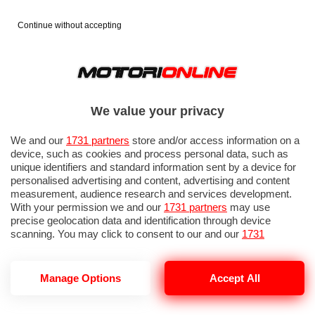
Continue without accepting
We value your privacy
We and our
1731 partners
store and/or access information on a
device, such as cookies and process personal data, such as
unique identifiers and standard information sent by a device for
personalised advertising and content, advertising and content
measurement, audience research and services development.
With your permission we and our
1731 partners
may use
precise geolocation data and identification through device
scanning. You may click to consent to our and our
1731
partners
’ processing as described above. Alternatively you may
access more detailed information and change your preferences
before consenting or to refuse consenting. Please note that
Manage Options
Accept All
XPENG
some processing of your personal data may not require your
consent, but you have a right to object to such processing. Your
preferences will apply to this website only. You can change