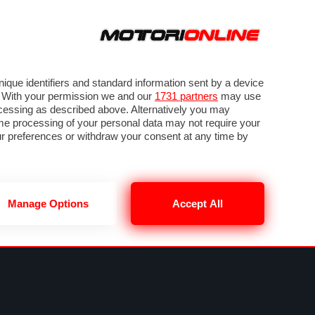
ORA
SEGUICI SU
VIDEO
TECH
GUIDE E UTILITÀ
NING
RENDERING
PNEUMATICI
TRAFFICO
que identifiers and standard information sent by a device
. With your permission we and our
1731 partners
may use
ocessing as described above. Alternatively you may
me processing of your personal data may not require your
our preferences or withdraw your consent at any time by
Manage Options
Accept All