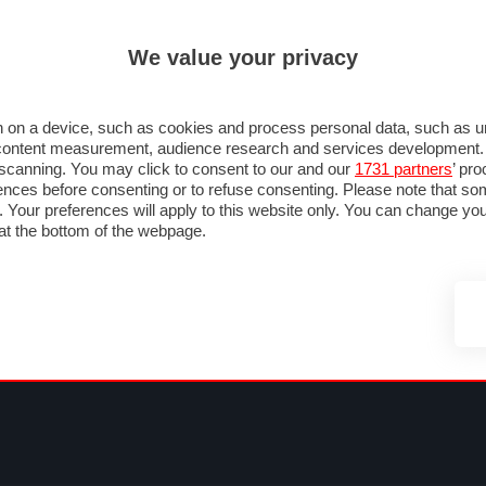
ULTIM'
We value your privacy
MULA 1
MOTOMONDIALE
NAUTICA
LISTINO
ANNUNCI
FOTO
SU STRADA
FOTO & VIDEO
MOTORSPORT
ECOLOGIA
SICUREZZA
TU
 on a device, such as cookies and process personal data, such as uni
nd content measurement, audience research and services development
e scanning. You may click to consent to our and our
1731 partners
’ pr
nces before consenting or to refuse consenting. Please note that so
g. Your preferences will apply to this website only. You can change y
at the bottom of the webpage.