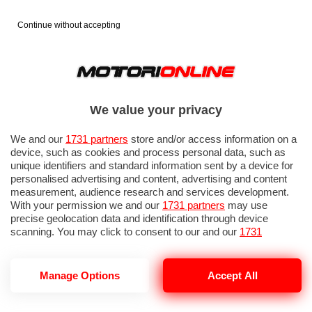
Continue without accepting
We value your privacy
We and our
1731 partners
store and/or access information on a
device, such as cookies and process personal data, such as
unique identifiers and standard information sent by a device for
personalised advertising and content, advertising and content
measurement, audience research and services development.
With your permission we and our
1731 partners
may use
precise geolocation data and identification through device
scanning. You may click to consent to our and our
1731
partners
’ processing as described above. Alternatively you may
access more detailed information and change your preferences
before consenting or to refuse consenting. Please note that
Manage Options
Accept All
some processing of your personal data may not require your
AUTO
AUDI
consent, but you have a right to object to such processing. Your
Audi e il fascino del 6 cilindri: un
preferences will apply to this website only. You can change