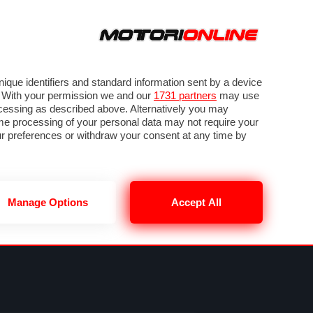
ORA
SEGUICI SU
VIDEO
TECH
GUIDE E UTILITÀ
NING
RENDERING
PNEUMATICI
TRAFFICO
que identifiers and standard information sent by a device
. With your permission we and our
1731 partners
may use
ocessing as described above. Alternatively you may
me processing of your personal data may not require your
our preferences or withdraw your consent at any time by
Manage Options
Accept All