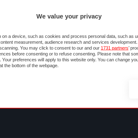
ULTIM'
We value your privacy
MULA 1
MOTOMONDIALE
NAUTICA
LISTINO
ANNUNCI
FOTO
SU STRADA
FOTO & VIDEO
MOTORSPORT
ECOLOGIA
SICUREZZA
TU
 on a device, such as cookies and process personal data, such as uni
nd content measurement, audience research and services development
e scanning. You may click to consent to our and our
1731 partners
’ pr
nces before consenting or to refuse consenting. Please note that so
g. Your preferences will apply to this website only. You can change y
at the bottom of the webpage.