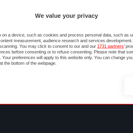
ULTIM'
We value your privacy
MULA 1
MOTOMONDIALE
NAUTICA
LISTINO
ANNUNCI
FOTO
SU STRADA
FOTO & VIDEO
MOTORSPORT
ECOLOGIA
SICUREZZA
TU
 on a device, such as cookies and process personal data, such as uni
nd content measurement, audience research and services development
e scanning. You may click to consent to our and our
1731 partners
’ pr
nces before consenting or to refuse consenting. Please note that so
g. Your preferences will apply to this website only. You can change y
at the bottom of the webpage.