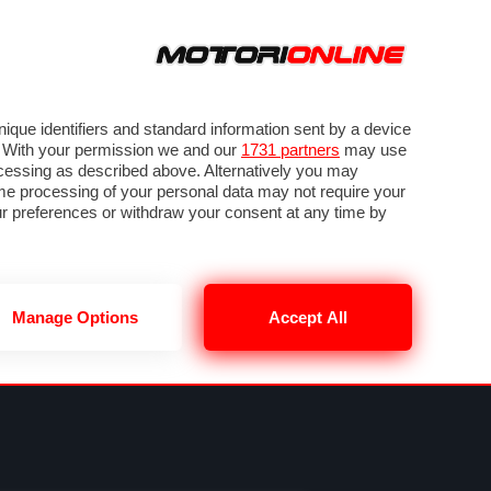
ORA
SEGUICI SU
VIDEO
TECH
GUIDE E UTILITÀ
NING
RENDERING
PNEUMATICI
TRAFFICO
que identifiers and standard information sent by a device
. With your permission we and our
1731 partners
may use
ocessing as described above. Alternatively you may
me processing of your personal data may not require your
our preferences or withdraw your consent at any time by
Manage Options
Accept All