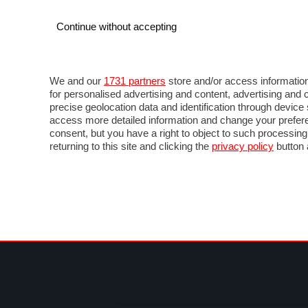
Continue without accepting
AUTO
MOTO
COMMERCIALI
FOR
NOTIZIE
ANTICIPAZIONI
SALONI
PROVE 
We and our
1731 partners
store and/or access information
for personalised advertising and content, advertising a
precise geolocation data and identification through devic
access more detailed information and change your prefere
consent, but you have a right to object to such processin
returning to this site and clicking the
privacy policy
button 