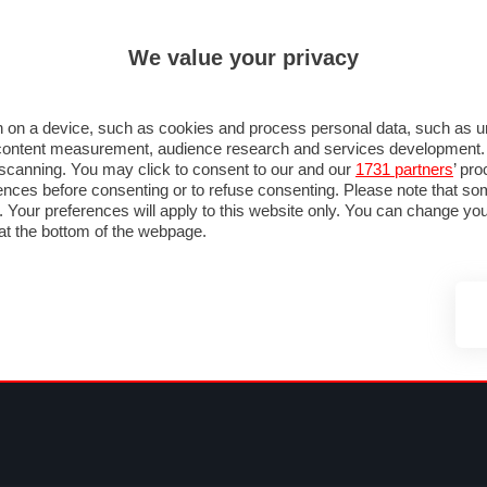
ULTIM'
We value your privacy
MULA 1
MOTOMONDIALE
NAUTICA
LISTINO
ANNUNCI
FOTO
SU STRADA
FOTO & VIDEO
MOTORSPORT
ECOLOGIA
SICUREZZA
TU
 on a device, such as cookies and process personal data, such as uni
nd content measurement, audience research and services development
e scanning. You may click to consent to our and our
1731 partners
’ pr
nces before consenting or to refuse consenting. Please note that so
g. Your preferences will apply to this website only. You can change y
at the bottom of the webpage.