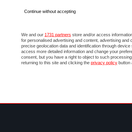
Continue without accepting
AUTO
MOTO
COMMERCIALI
FOR
NOTIZIE
ANTICIPAZIONI
SALONI
PROVE 
We and our
1731 partners
store and/or access information
for personalised advertising and content, advertising a
precise geolocation data and identification through devic
access more detailed information and change your prefere
consent, but you have a right to object to such processin
returning to this site and clicking the
privacy policy
button 