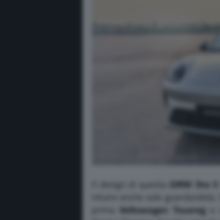
Il design di questa
GMW Ora 5
intuire anche solo guardandola. 
prima
Volkswagen Touareg
e i