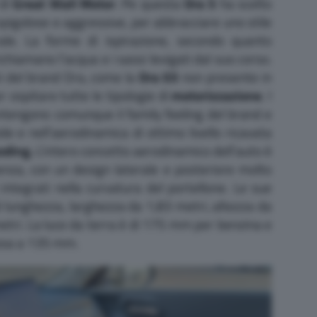
 di
Great Wall Motor
. Pe questa
Ora 5
ha scelto
spigolose e aggressive, per abbracciare uno stile
ale. La forme di ispirazione, secondo quanto
chiamano l’acqua e i sassi levigati dal suo corso.
ti del brand Ora, come la
Ora 03
non presente in
er ospitare tutte le tipologie di
motorizzazione
. I
antengono comunque il family feeling del brand e
ide e nell’aerodinamica di ottimo livello ricavata
oding.
L’intero concetto aerodinamico dell’auto è
enza, con un design laterale e posteriore molto
i integrati nella curvatura del portellone. Le sue
i lunghezza, larghezza da 1,83 metri, altezza da
etri. La luce da terra è di 175 mm per benzina e
bassa a 135 mm.