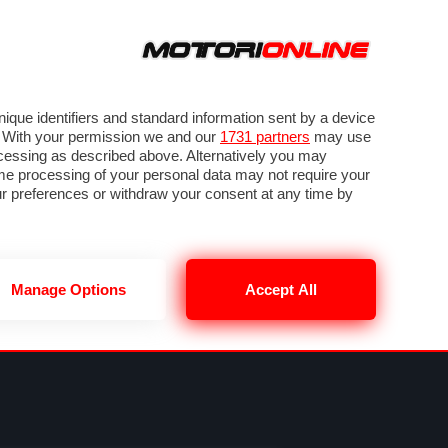
ORA
SEGUICI SU
VIDEO
TECH
GUIDE E UTILITÀ
NING
RENDERING
PNEUMATICI
TRAFFICO
que identifiers and standard information sent by a device
. With your permission we and our
1731 partners
may use
ocessing as described above. Alternatively you may
me processing of your personal data may not require your
our preferences or withdraw your consent at any time by
Manage Options
Accept All