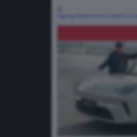
Aggiungi Motorionline ai preferiti su 