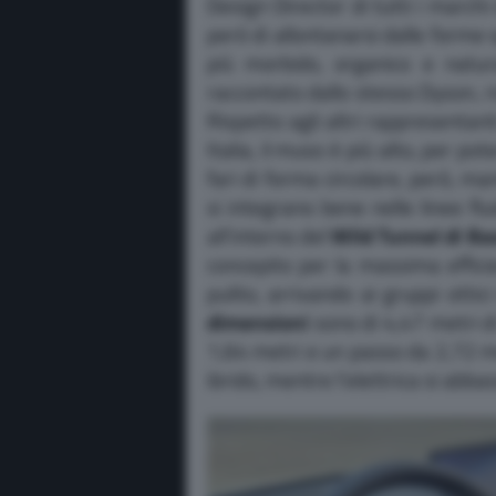
Design Director di tutti i marchi
però di allontanarsi dalle forme 
più morbido, organico e natur
raccontato dallo stesso Dyson, ri
Rispetto agli altri rappresentan
Italia, il muso è più alto, per pot
fari di forma circolare, però, m
si integrano bene nelle linee flu
all’interno del
Wild Tunnel di Ba
concepito per la massima effici
pulito, arrivando ai gruppi ottic
dimensioni
sono di 4,47 metri d
1,64 metri e un passo da 2,72 m
ibrido, mentre l’elettrica si ab