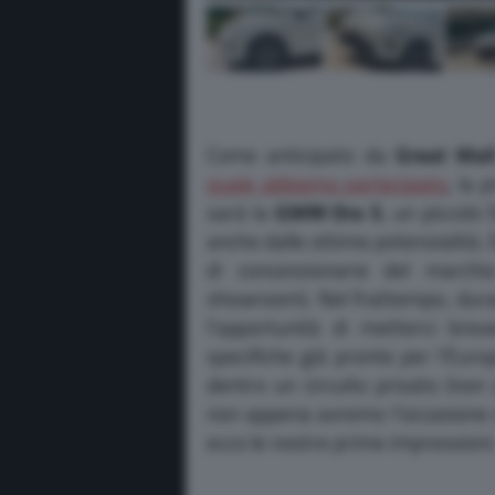
Come anticipato da
Great Wal
quale abbiamo partecipato
, la 
sarà la
GWM Ora 5
, un piccolo
anche dalle ottime potenzialità.
di concessionarie del march
showroom). Nel frattempo, duran
l’opportunità di metterci bre
specifiche già pronte per l’Euro
dentro un circuito privato (non
non appena avremo l’occasione d
ecco le nostre prime impressioni