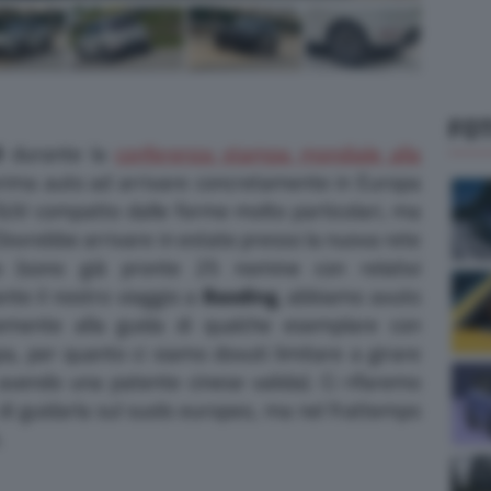
FO
l
durante la
conferenza stampa mondiale alla
prima auto ad arrivare concretamente in Europa
 SUV compatto dalle forme molto particolari, ma
 Dovrebbe arrivare in estate presso la nuova rete
io (sono già pronte 25 nomine con relativi
te il nostro viaggio a
Baoding
, abbiamo avuto
vemente alla guida di qualche esemplare con
pa, per quanto ci siamo dovuti limitare a girare
 avendo una patente cinese valida). Ci rifaremo
i guidarla sul suolo europeo, ma nel frattempo
.