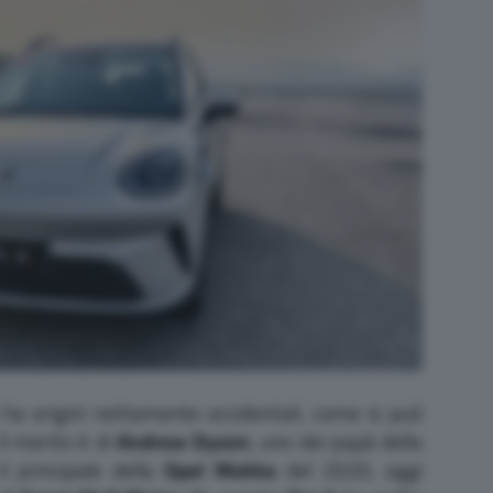
ha origini nettamente occidentali, come si può
Il merito è di
Andrew Dyson
, uno dei papà della
l principale della
Opel Mokka
del 2020, oggi