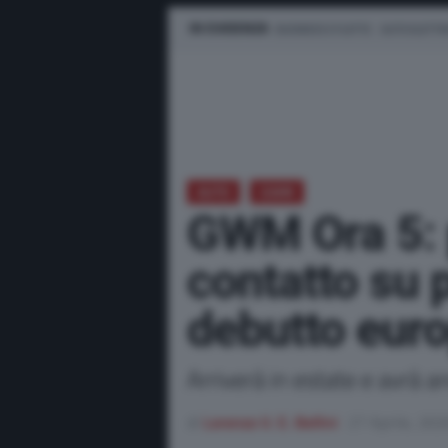
IN EVIDENZA
BUSINESS E FLOTTE
AUTO ELETTR
AUTO
GWM
GWM Ora 5: 
contatto su p
debutto eur
Arriverà in estate e avrà 
di
Lorenzo V. E. Bellini
27 Aprile, 202