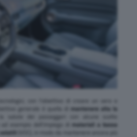
nologici, con l’obiettivo di creare un vero e
biettivo generale è quella di
mantenere alta la
a salute dei passeggeri con alcune scelte
o ad esempio dell’impiego di
materiali a bassa
olatili
(VOC), in modo da mantenere ancora più