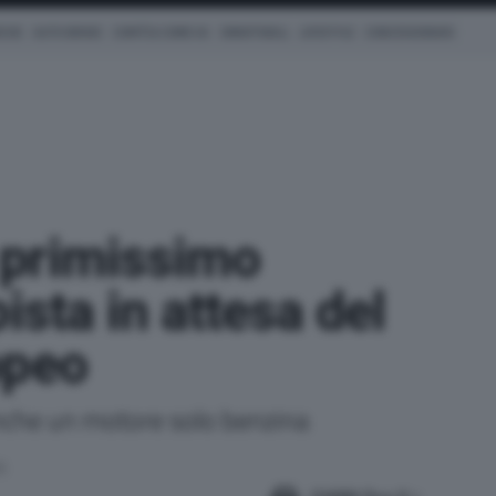
ICHE
AUTO IBRIDE
COM'È & COME VA
SMARTWALL
LIFESTYLE
CONCESSIONARI
primissimo
ista in attesa del
opeo
anche un motore solo benzina
6