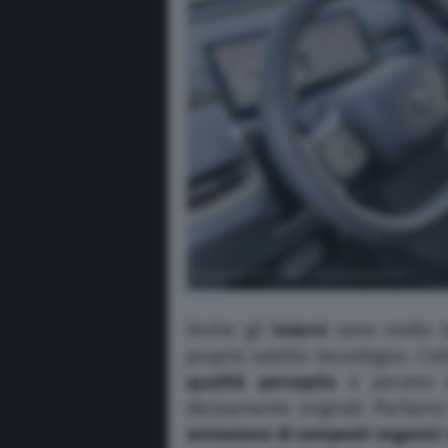
Anche gli
interni
sono molto tec
proprio salotto tecnologico. L’o
qualità percepita
e persino l
decisamente originali. Parliam
emissione di composti organici v