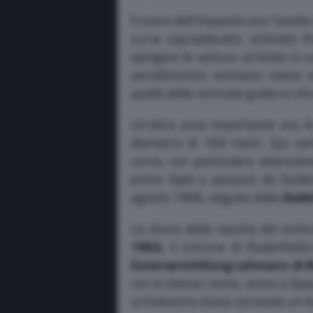
Il cuore dell’impianto era l’anello
curve sopraelevate, inclinate f
spingere le vetture al limite in 
aerodinamica venivano messi s
quella della normale guida su st
Un’altra area importante era lo
diametro di 100 metri. Qui ven
curva, con particolare attenzion
prime Opel a passare da Dude
agosto 1966, seguita dalla
Kadet
La storia della nascita del cent
1963,
il comune di Dudenhofen 
Gutervermittlung Lehmann di 
con lo stesso nome, vicino a Spe
un’industria stava cercando un te