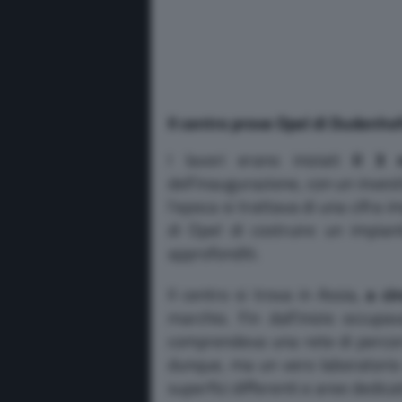
Il centro prove Opel di Dudenh
I lavori erano iniziati
il 3 
dell’inaugurazione, con un inves
l’epoca si trattava di una cifra
di Opel di costruire un impia
approfonditi.
Il centro si trova in Assia,
a ci
marchio. Fin dall’inizio occupa
comprendeva una rete di percors
dunque, ma un vero laboratorio a
superfici differenti e aree dedicat