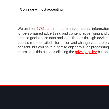
Continue without accepting
AUTO
MOTO
COMMERCIALI
FOR
NOTIZIE
ANTICIPAZIONI
SALONI
PROVE 
We and our
1731 partners
store and/or access information
for personalised advertising and content, advertising a
precise geolocation data and identification through devic
access more detailed information and change your prefere
consent, but you have a right to object to such processin
returning to this site and clicking the
privacy policy
button 