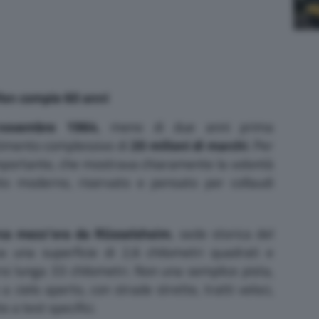
ofen compie 60 anni
novembre 1964
, meno di due anni prima
timento complessivo di
20 milioni di marchi
. Per
 importante, che mostrava chiaramente la volontà
nto moderno, riservato e pensato per collaudi
rca mezz’ora da Rüsselsheim
, sede storica del
va una superficie di 2,6 chilometri quadrati e
i lunga 33 chilometri. Non una semplice pista,
 cielo aperto, con strade strette, tratti veloci,
e a test specifici.