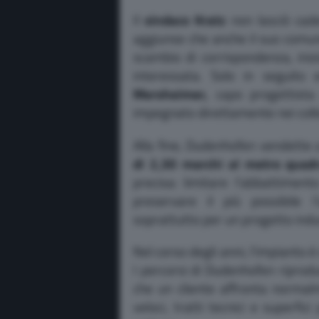
Il
sindaco Kratz
non lasciò cade
aggiunse che anche il suo comun
scambio di corrispondenza, ini
interessata. Solo in seguito
Mersheimer,
capo progettista 
impegnato direttamente nei coll
Alla fine, Dudenhofen vendette
di 2,30 marchi al metro quadr
precisa: limitare l’abbattiment
preservare il più possibile l
soprattutto per un progetto indus
Nel corso degli anni, l’impianto 
I percorsi di Dudenhofen riprod
che un cliente affronta normalme
veloci, tratti tecnici e superfi