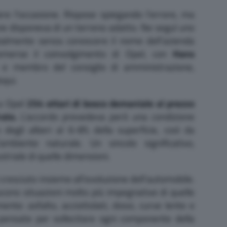
re l’occasione. Rispose spiegando l’errore, ma
e disponeva di un terreno adatto. Ne seguì uno
zialmente senza conoscere il nome dell’azienda
 emerse il coinvolgimento di Opel, con
Hans
e membro del consiglio di amministrazione,
oqui.
 a Opel
254 ettari di bosco demaniale al prezzo
ato.
L’accordo prevedeva però una condizione
o degli alberi al 6-8% della superficie, così da
’ambiente naturale. Un vincolo significativo,
triale di quelle dimensioni.
è cresciuto insieme all’evoluzione dell’automobile.
ucono situazioni molto più impegnative di quelle
nte: asfalto, acciottolati, dossi, curve lente e
ci pensate per sollecitare ogni componente della