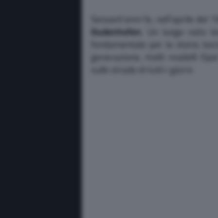
Sessant’anni fa, nell’aprile del 
Dudenhofen
. Un luogo nato lo
fondamentale per la storia tec
generazione, molti modelli Opel
sulle strade di tutti i giorni.