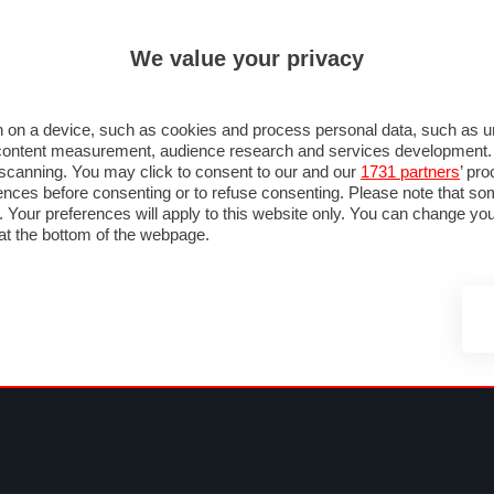
ULTIM'
We value your privacy
MULA 1
MOTOMONDIALE
NAUTICA
LISTINO
ANNUNCI
FOTO
SU STRADA
FOTO & VIDEO
MOTORSPORT
ECOLOGIA
SICUREZZA
TU
 on a device, such as cookies and process personal data, such as uni
nd content measurement, audience research and services development
e scanning. You may click to consent to our and our
1731 partners
’ pr
nces before consenting or to refuse consenting. Please note that so
g. Your preferences will apply to this website only. You can change y
at the bottom of the webpage.