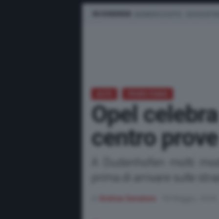
IN EVIDENZA
BUSINESS E FLOTTE
AUTO ELETTR
AUTO
PRIMO PIANO
Opel celebra
centro prov
A Dudenhofen molti mode
prima di arrivare sulle strad
di
Andrea Senatore
18 Maggio, 2026