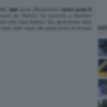
1966,
Opel
apriva ufficialmente il
centro prove di
ntano dai riflettori, ma destinato a diventare
nica della Casa tedesca. Qui, generazione dopo
FO
 sono stati messi alla prova prima di arrivare