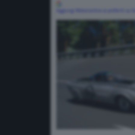
Aggiungi Motorionline ai preferiti su 