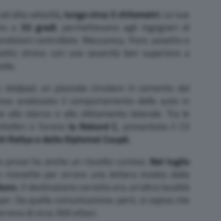
 ad alta velocità
, lungo circa 5 chilometri.
Le sue
ino a
33 gradi
, permettevano agli ingegneri di
condizioni controllate. Meccanica, freni, assetto e
otto stress con una severità ben superiore a
rada.
 skidpad, un piazzale circolare in cemento dal
iva analizzato il comportamento delle auto in
e allo sterzo e allo slittamento laterale. Tra le
nhofen ci furono
la Rekord C,
presentata il 23
t Rallye e dalla Diplomat Coupé.
ro prove ha anche un risvolto curioso.
Nel luglio
ricevette per errore una lettera inviata dalla
Bonn.
Il destinatario corretto era un’altra località
yer. Da quella comunicazione, però, si capiva che
rreno di circa 300 ettari.