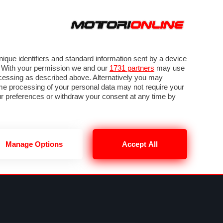
ORA
SEGUICI SU
VIDEO
TECH
GUIDE E UTILITÀ
NING
RENDERING
PNEUMATICI
TRAFFICO
que identifiers and standard information sent by a device
. With your permission we and our
1731 partners
may use
ocessing as described above. Alternatively you may
me processing of your personal data may not require your
our preferences or withdraw your consent at any time by
Manage Options
Accept All