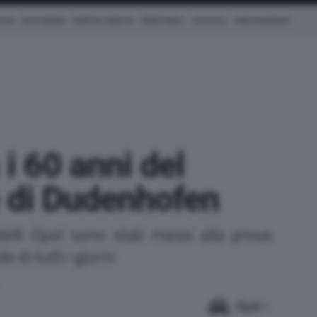
ICHE
AUTO IBRIDE
COM'È & COME VA
SMARTWALL
LIFESTYLE
CONCESSIONARI
 i 60 anni del
e di Dudenhofen
lli Opel sono stati messi alla prova
e di tutti i giorni
Opel