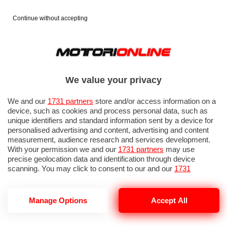
Continue without accepting
We value your privacy
We and our
1731 partners
store and/or access information on a
device, such as cookies and process personal data, such as
unique identifiers and standard information sent by a device for
personalised advertising and content, advertising and content
measurement, audience research and services development.
With your permission we and our
1731 partners
may use
precise geolocation data and identification through device
scanning. You may click to consent to our and our
1731
partners
’ processing as described above. Alternatively you may
access more detailed information and change your preferences
before consenting or to refuse consenting. Please note that
Manage Options
Accept All
some processing of your personal data may not require your
AUTO
NOTIZIE DA STRADE E AUTOSTRADE
consent, but you have a right to object to such processing. Your
preferences will apply to this website only. You can change