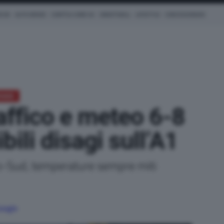
ICHE
AUTO IBRIDE
COM'È & COME VA
SMARTWALL
LIFESTYLE
CONCESSIONARI
TRADE
raffico e meteo 6-8
ili disagi sull’A1
ro-Sud, temperature sempre miti
Google