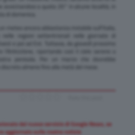
e avvicinandosi a quota 20° in alcune località, in
ata di domenica.
n meteo ancora abbastanza instabile sull’Italia,
elle regioni settentrionali nelle giornate di
vest e poi ad Est. Tuttavia, da giovedì prossimo
 l’Anticiclone, riportando così il cielo sereno o
ostra penisola. Per un marzo che dovrebbe
discreto almeno fino alla metà del mese.
Rate this post
zionato dal nuovo servizio di Google News, se
e aggiornato sulle nostre notizie