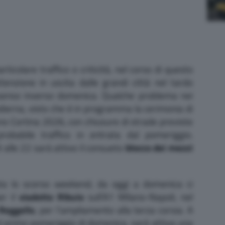
icolare traffico o criticità, nel corso di questo
ttenzione in uscita dalle grandi città nel tardo
 senso inverso domenica. Qualche problema nei
dierna, visto che è in programma la cerimonia di
no Cortina 2026, con chiusure di strade previste
robabile traffico in entrata dal pomeriggio.
alle 22 sarà attivo il consueto
blocco dei mezzi
ta lo scorso weekend, da oggi a domenica ci
er il
viadotto Ribuio
sull’A1 Milano-Napoli, nel
 Reggello
, per l’ampliamento alla terza corsia. A
 al primo pomeriggio di domenica, sarà attiva una