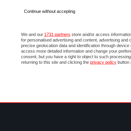
Continue without accepting
AUTO
MOTO
COMMERCIALI
FOR
NOTIZIE
ANTICIPAZIONI
SALONI
PROVE 
We and our
1731 partners
store and/or access information
for personalised advertising and content, advertising a
precise geolocation data and identification through devic
access more detailed information and change your prefere
consent, but you have a right to object to such processin
returning to this site and clicking the
privacy policy
button 