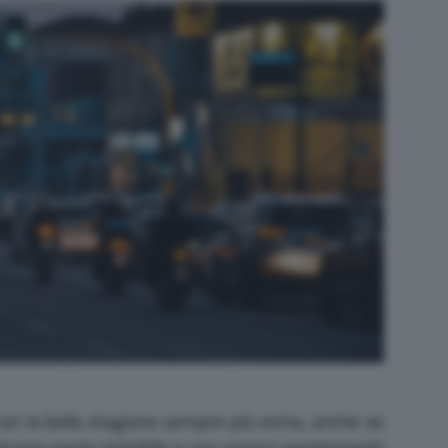
 con la bella stagione sempre più vicina, anche se
buona parte instabile e con ancora spostamenti