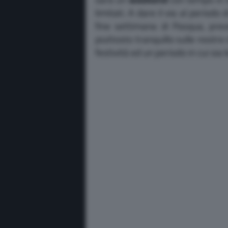
limitati. A dare il via al periodo
fine settimana di Pasqua, pre
piuttosto tranquillo sulle nostr
festività ed un periodo in cui si