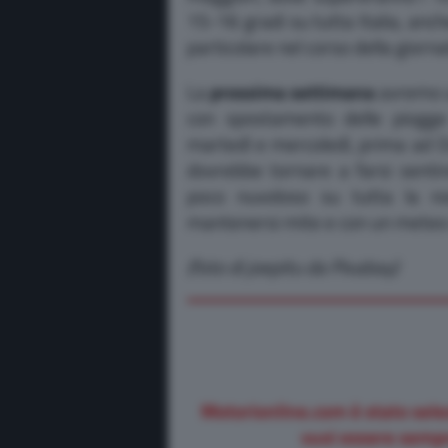
15-16 gradi su tutta Italia, anch
particolare nel corso della giorn
La
prossima settimana
avremo u
con spostamento delle piogge n
martedì e mercoledì, prima ad O
dovrebbe tornare a farsi sentire
poco nuvoloso su tutta la n
mantenersi mite e con un meteo 
(foto di joepitu da Pixabay)
Motorionline.com è stato sele
vuoi essere sempr