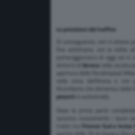
Le previsioni del traffico
Di conseguenza, non è atteso part
fine settimana, con la solita a
pomeriggio/sera di oggi ed in
dintorni di
Verona
nella serata o
apertura delle Paralimpiadi Mila
nella zona dell’Arena e con p
Ricordiamo che domenica dalle 9 
pesanti
in autostrada.
Dopo la prima parte completa
saranno nuovamente i lavori p
tratto tra
Firenze Sud e Incisa
partire dalle 20 di stasera fino