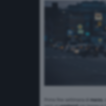
Primo fine settimana di
marzo
,
sarà un
weekend
con tempo in 