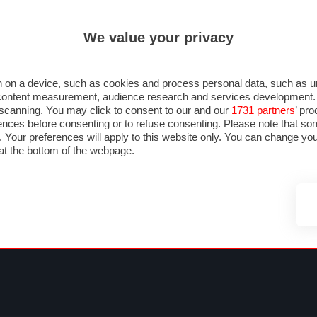
ULTIM'
We value your privacy
MULA 1
MOTOMONDIALE
NAUTICA
LISTINO
ANNUNCI
FOTO
SU STRADA
FOTO & VIDEO
MOTORSPORT
ECOLOGIA
SICUREZZA
TU
 on a device, such as cookies and process personal data, such as uni
nd content measurement, audience research and services development
e scanning. You may click to consent to our and our
1731 partners
’ pr
nces before consenting or to refuse consenting. Please note that so
g. Your preferences will apply to this website only. You can change y
at the bottom of the webpage.