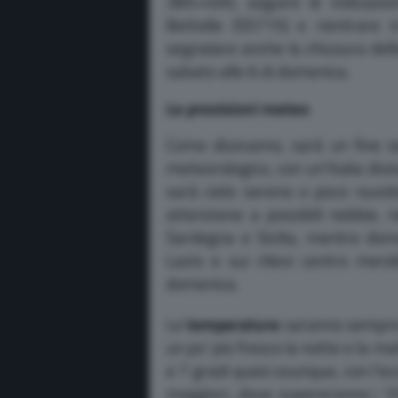
385+400, seguire le indicazio
Bettolle (SS715) e rientrare 
segnalare anche la chiusura delle
sabato alle 6 di domenica.
Le previsioni meteo
Come dicevamo, sarà un fine s
meteorologico, con un’Italia divis
sarà cielo sereno o poco nuvol
attenzione a possibili nebbie, 
Sardegna e Sicilia, mentre do
Lazio e sui rilievi centro meri
domenica.
Le
temperature
saranno sempre p
un po’ più fresco la notte e la m
e 7 gradi quasi ovunque, con l’ecc
maggiori, dove supereranno i 10