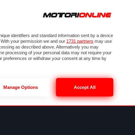
ORA
SEGUICI SU
VIDEO
TECH
GUIDE E UTILITÀ
NING
RENDERING
PNEUMATICI
TRAFFICO
que identifiers and standard information sent by a device
. With your permission we and our
1731 partners
may use
ocessing as described above. Alternatively you may
me processing of your personal data may not require your
our preferences or withdraw your consent at any time by
Manage Options
Accept All