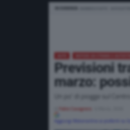
IN EVIDENZA
BUSINESS E FLOTTE
AUTO ELETTR
AUTO
NOTIZIE DA STRADE E AUTOS
Previsioni t
marzo: possib
Un po' di piogge sul Cent
di
Fabio Cavagnera
6 Marzo, 2026
Aggiungi Motorionline ai preferiti su 