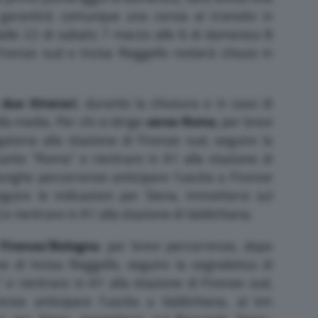
 garantirà comunque una corsia al transito in
alle 22 di sabato 7 marzo alle 6 di domenica 8
irenze sud e Incisa Reggello resterà chiuso in
a
due itinerari
, durante la chiusura e in caso di
la media. Per chi si dirige
verso Roma
, per brevi
gatoria alla stazione di Firenze sud, seguire la
icante “Roma” e rientrare in A1 alla stazione di
lunghe percorrenze anticipare l’uscita a Firenze
uire le indicazioni per Siena, immettersi sul
 rientrare in A1 alla stazione di Valdichiana.
 Firenze/Bologna
: per brevi percorrenze, dopo
one di Incisa Reggello, seguire la segnaletica di
” e rientrare in A1 alla stazione di Firenze sud,
nze anticipare l’uscita a Valdichiana, al km