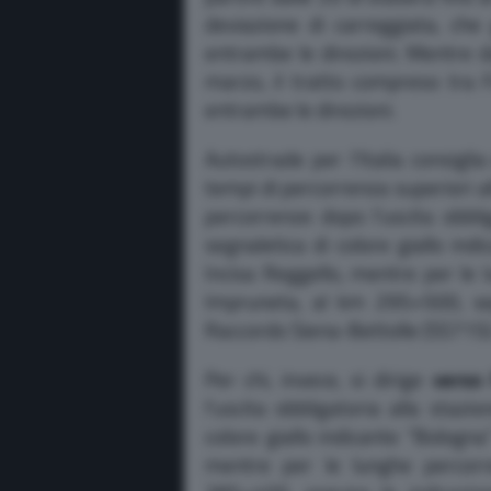
deviazione di carreggiata, che
entrambe le direzioni. Mentre d
marzo, il tratto compreso tra F
entrambe le direzioni.
Autostrade per l’Italia consigli
tempi di percorrenza superiori al
percorrenze dopo l’uscita obbli
segnaletica di colore giallo ind
Incisa Reggello, mentre per le 
Impruneta, al km 295+500, seg
Raccordo Siena-Bettolle (SS715) e
Per chi, invece, si dirige
verso
l’uscita obbligatoria alla stazi
colore giallo indicante “Bologna
mentre per le lunghe percorre