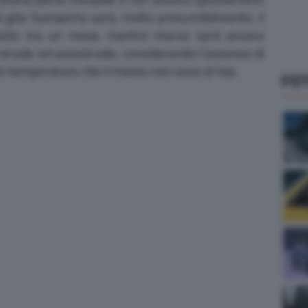
 di gite fuoriporta sarà, molto presumibilmente, il
visto tra un mese, mentre marzo sarà ancora
e strade ed autostrade, considerando l’assenza di
a le temperature che il meteo non sono al top.
FO