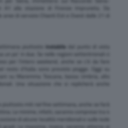
ni per Siena, immettersi sul Raccordo Siena-
in A1 alla stazione di Firenze Impruneta. Da
 aree di servizio Chianti Est e Ovest dalle 21 di
ettimana piuttosto
instabile
dal punto di vista
a un po’ in due. Se nelle regioni settentrionali ci
oso per l’intero weekend, anche se c’è da fare
nel resto d’Italia sono previste piogge. Oggi su
mani su Maremma Toscana, bassa Umbria, alto
dionali. Una situazione che si replicherà anche
iuttosto miti nel fine settimana, anche se farà
attina. Le minime, infatti, saranno comprese tra 4
ezione di alcune località meridionali e sulle isole
 gradi. Le massime, invece, saranno attorno ai