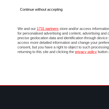
Continue without accepting
AUTO
MOTO
COMMERCIALI
FOR
NOTIZIE
ANTICIPAZIONI
SALONI
PROVE 
We and our
1731 partners
store and/or access information
for personalised advertising and content, advertising a
precise geolocation data and identification through devic
access more detailed information and change your prefere
consent, but you have a right to object to such processin
returning to this site and clicking the
privacy policy
button 