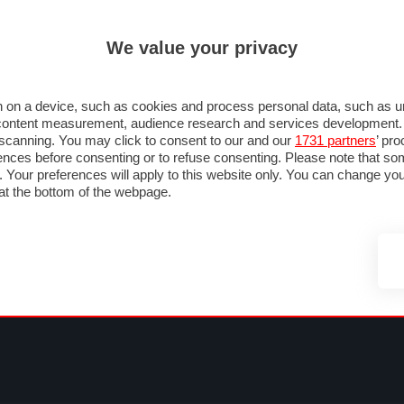
ULTIM'
We value your privacy
MULA 1
MOTOMONDIALE
NAUTICA
LISTINO
ANNUNCI
FOTO
SU STRADA
FOTO & VIDEO
MOTORSPORT
ECOLOGIA
SICUREZZA
TU
 on a device, such as cookies and process personal data, such as uni
nd content measurement, audience research and services development
e scanning. You may click to consent to our and our
1731 partners
’ pr
nces before consenting or to refuse consenting. Please note that so
g. Your preferences will apply to this website only. You can change y
at the bottom of the webpage.