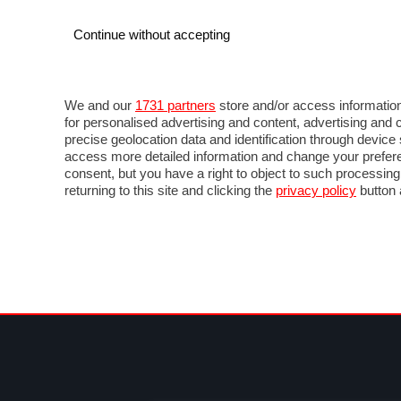
Continue without accepting
AUTO
MOTO
COMMERCIALI
FOR
NOTIZIE
ANTICIPAZIONI
SALONI
PROVE 
We and our
1731 partners
store and/or access information
for personalised advertising and content, advertising a
precise geolocation data and identification through devic
access more detailed information and change your prefere
consent, but you have a right to object to such processin
returning to this site and clicking the
privacy policy
button 