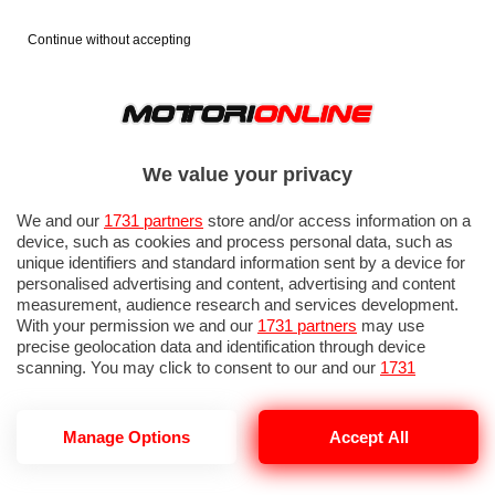
Continue without accepting
We value your privacy
We and our
1731 partners
store and/or access information on a
device, such as cookies and process personal data, such as
unique identifiers and standard information sent by a device for
personalised advertising and content, advertising and content
measurement, audience research and services development.
With your permission we and our
1731 partners
may use
precise geolocation data and identification through device
scanning. You may click to consent to our and our
1731
partners
’ processing as described above. Alternatively you may
access more detailed information and change your preferences
before consenting or to refuse consenting. Please note that
Manage Options
Accept All
NOTIZIE DEL 13 MAGGIO, 2026
some processing of your personal data may not require your
consent, but you have a right to object to such processing. Your
preferences will apply to this website only. You can change