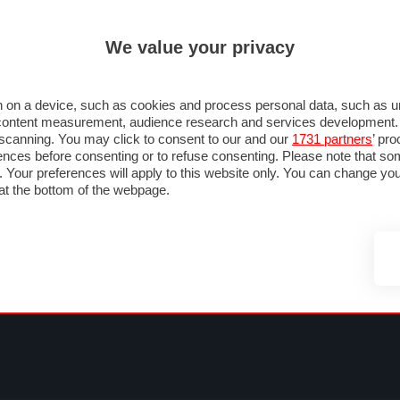
ULTIM'
We value your privacy
MULA 1
MOTOMONDIALE
NAUTICA
LISTINO
ANNUNCI
FOTO
NOTIZIE
PROVE SU STRADA
 on a device, such as cookies and process personal data, such as uni
nd content measurement, audience research and services development
e scanning. You may click to consent to our and our
1731 partners
’ pr
nces before consenting or to refuse consenting. Please note that so
g. Your preferences will apply to this website only. You can change y
at the bottom of the webpage.