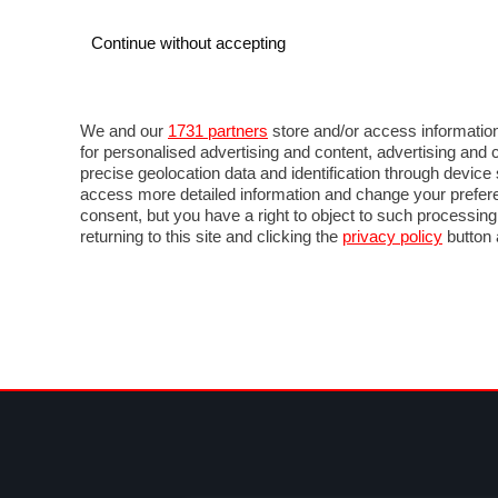
Continue without accepting
AUTO
MOTO
COMMERCIALI
FOR
We and our
1731 partners
store and/or access information
for personalised advertising and content, advertising a
precise geolocation data and identification through devic
access more detailed information and change your prefere
consent, but you have a right to object to such processin
returning to this site and clicking the
privacy policy
button 