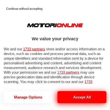
Continue without accepting
We value your privacy
We and our
1733 partners
store and/or access information on a
device, such as cookies and process personal data, such as
unique identifiers and standard information sent by a device for
personalised advertising and content, advertising and content
measurement, audience research and services development.
With your permission we and our
1733 partners
may use
precise geolocation data and identification through device
scanning. You may click to consent to our and our
1733
partners
’ processing as described above. Alternatively you may
access more detailed information and change your preferences
before consenting or to refuse consenting. Please note that
Manage Options
Accept All
NOTIZIE DEL 26 MAGGIO, 2026
some processing of your personal data may not require your
consent, but you have a right to object to such processing. Your
preferences will apply to this website only. You can change