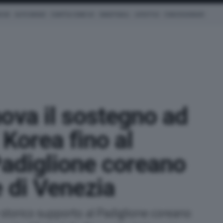
ICHE
AUTO IBRIDE
COM'È & COME VA
SMARTWALL
LIFESTYLE
CONCESSIONARI
ova il sostegno ad
 Korea fino al
Padiglione coreano
e di Venezia
 storico supporto al Padiglione coreano