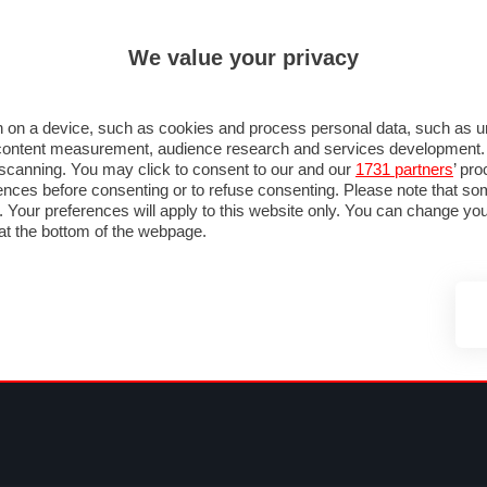
ULTIM'
We value your privacy
MULA 1
MOTOMONDIALE
NAUTICA
LISTINO
ANNUNCI
FOTO
SU STRADA
FOTO & VIDEO
MOTORSPORT
ECOLOGIA
SICUREZZA
TU
 on a device, such as cookies and process personal data, such as uni
nd content measurement, audience research and services development
e scanning. You may click to consent to our and our
1731 partners
’ pr
nces before consenting or to refuse consenting. Please note that so
g. Your preferences will apply to this website only. You can change y
at the bottom of the webpage.