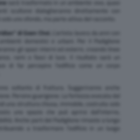
one
sarà trasformato in un ambiente vivo, quasi
enti scultorei dialogheranno direttamente con
à solo uno sfondo, ma parte attiva del racconto.
idian” di Goen Choi.
L’artista lavora da anni con
i ambienti domestici e urbani. Per il Padiglione
ranno gli spazi interni ed esterni, creando linee
nce, rami o fasci di luce. Il risultato sarà un
pace di far percepire l’edificio come un corpo
nno soltanto di frattura. Suggeriranno anche
ione. Persino guarigione. La fortezza evocata dal
di una struttura chiusa, immobile, costruita solo
osto uno spazio che può aprirsi dall’interno,
lità. Anche parti del Padiglione rimaste a lungo
tribuendo a trasformare l’edificio in un luogo