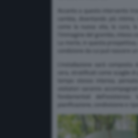
Accanto a questo intervento tr
cambia, diventando più intimo,
come la nuova vita, la cura, la
l’immagine del grembo, inteso co
La morte, in questa prospettiva,
condizione da cui può nascere 
L’installazione sarà composta
cera, stratificati come scaglie d
tempo stesso intensa, pensat
visitatori saranno accompagnati
fondamentali dell’esistenza: 
pianificazione, condivisione e rip