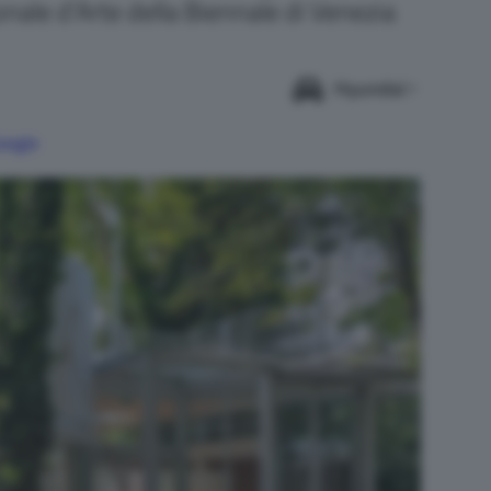
onale d’Arte della Biennale di Venezia
Hyundai
Google