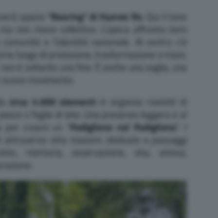
overà spazio
“Bearing” di Hyeree Ro
. Qui il tono
 ma non meno collettivo. L’opera affronta temi
 comunità e l’identità nazionale. Al centro c’è
me luogo di protezione, trasformazione e inizio.
 non è soltanto una fine. È anche una soglia, una
un nuovo movimento.
 da
circa 4.000 elementi
in organza rivestiti di
i pesce o foglie di loto. Una presenza leggera e al
a per creare un “
Padiglione nel Padiglione
”. I
 attraverso otto stazioni, dedicate a passaggi
lutto, memoria, osservazione, vita, attesa,
arazione.