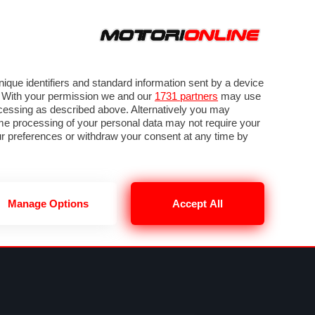
ORA
SEGUICI SU
VIDEO
TECH
GUIDE E UTILITÀ
NING
RENDERING
PNEUMATICI
TRAFFICO
que identifiers and standard information sent by a device
. With your permission we and our
1731 partners
may use
ocessing as described above. Alternatively you may
me processing of your personal data may not require your
our preferences or withdraw your consent at any time by
Manage Options
Accept All