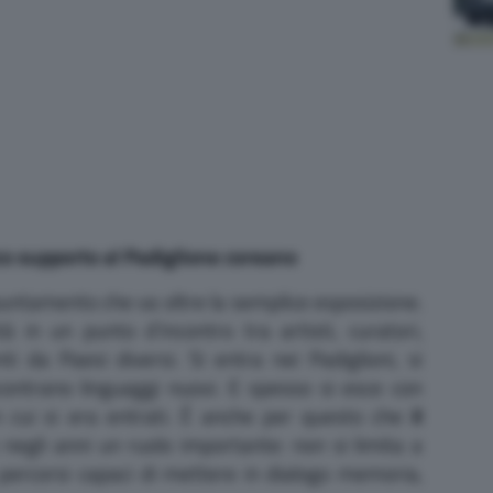
co supporto al Padiglione coreano
untamento che va oltre la semplice esposizione.
à in un punto d’incontro tra artisti, curatori,
nti da Paesi diversi. Si entra nei Padiglioni, si
incontrano linguaggi nuovi. E spesso si esce con
 cui si era entrati. È anche per questo che
il
egli anni un ruolo importante: non si limita a
ercorsi capaci di mettere in dialogo memoria,