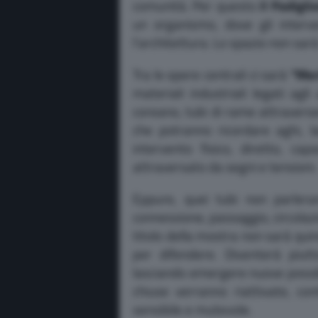
comunità. Per questo
il Padigli
un organismo, dove gli interv
l’architettura. Lo spazio non sar
Tra le opere centrali ci sarà
“Mer
materiali industriali legati agl
coreano, tubi di rame attraverse
che potranno ricordare aghi, la
intervento fisico, diretto, ca
attraversato da segni e tensioni.
Eppure, quei tubi non parlera
connessione, passaggio, circolaz
titolo della mostra non sarà quin
per difendere. Diventerà piutt
lasciando emergere nuove possibi
chiuse verranno riattivate, con
sensibile e mutevole.