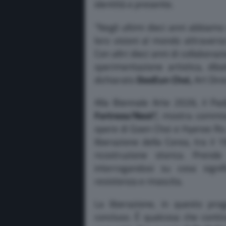
identità e presente.
“Negli ultimi dieci anni abbiamo 
loro visioni al mondo attraverso
Con altri dieci anni di collabor
sperimentazione artistica, diba
dichiarato
DooEun Choi,
Art Dir
Alla Biennale Arte 2026, il Pa
Fortress/Nest”,
mostra commiss
opere di Goen Choi e Hyeree Ro. 
liberazione della Corea, tra il
ricostruzione storica. Pren
interrogandosi su cosa signif
resistenza e rinascita.
La liberazione, in questo pr
concluso. È qualcosa che contin