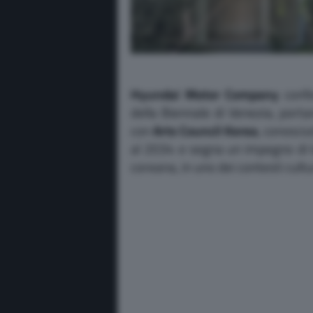
Hyundai Motor Company
confe
della Biennale di Venezia, port
con
Arts Council Korea
, conosci
al 2034 e segna un impegno di 
coreana, in uno dei contesti cultu