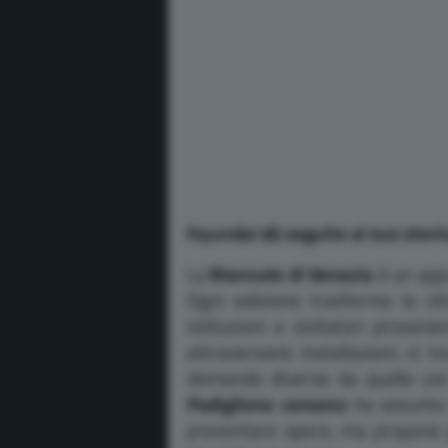
Hyundai dà seguito al suo stori
La
Biennale di Venezia
è un app
Ogni edizione trasforma la citt
istituzioni e visitatori provenie
attraversano installazioni, si 
domande diverse da quelle con
Padiglione coreano
ha assunto n
presentare opere, ma propone p