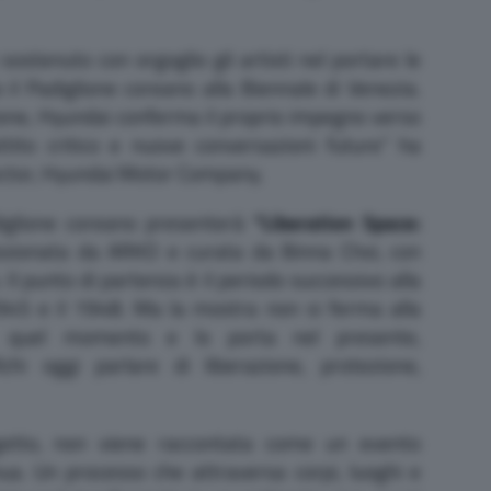
sostenuto con orgoglio gli artisti nel portare le
 il Padiglione coreano alla Biennale di Venezia.
azione, Hyundai conferma il proprio impegno verso
ttito critico e nuove conversazioni future” ha
ector, Hyundai Motor Company.
diglione coreano presenterà
“Liberation Space:
ionata da ARKO e curata da Binna Choi, con
Il punto di partenza è il periodo successivo alla
 1945 e il 1948. Ma la mostra non si ferma alla
de quel momento e lo porta nel presente,
ichi oggi parlare di liberazione, protezione,
ogetto, non viene raccontata come un evento
ua. Un processo che attraversa corpi, luoghi e