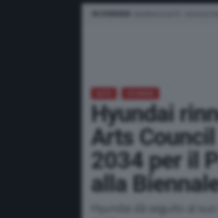
IN EVIDENZA
BUSINESS E FLOTTE
AUTO ELETTR
AUTO
HYUNDAI
Hyundai rinn
Arts Council
2034 per il 
alla Biennal
Hyundai dà seguito al suo