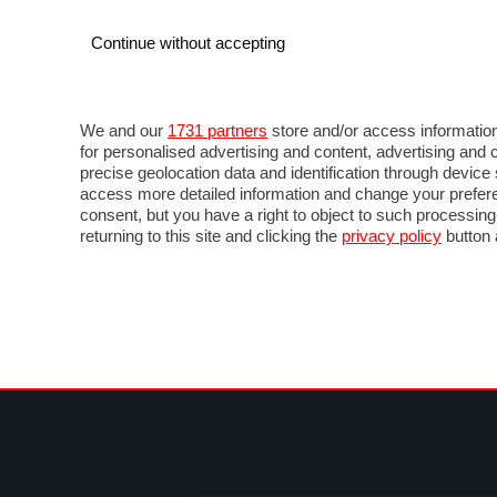
Continue without accepting
AUTO
MOTO
COMMERCIALI
FOR
NOTIZIE
ANTICIPAZIONI
SALONI
PROVE 
We and our
1731 partners
store and/or access information
for personalised advertising and content, advertising a
precise geolocation data and identification through devic
access more detailed information and change your prefere
consent, but you have a right to object to such processin
returning to this site and clicking the
privacy policy
button 