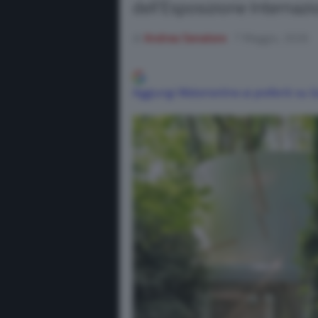
dell’Esposizione Internazi
di
Andrea Senatore
7 Maggio, 2026
Aggiungi Motorionline ai preferiti su 