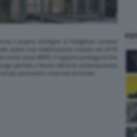
FO
rma il proprio sostegno al Padiglione coreano
ando avanti una collaborazione iniziata nel 2015
uta anche come ARKO. Il rapporto proseguirà fino
lungo periodo a favore dell’arte contemporanea
rali più autorevoli e osservati al mondo.