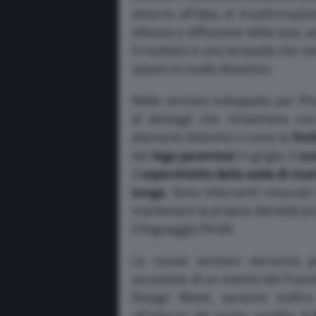
attorno all’idea di trasformazio
altezza e diffusione della luce, 
Il risultato è una lampada che non
spazio in modo dinamico.
Nelle versioni sviluppate per Pi
di dettagli che richiamano co
elementi distintivi ci sono la
fin
dal
logo parentesi
in grigio, il
cu
il
coperchietto della sede di rica
lunga
. Sono interventi misurati
mantenere la propria identità p
il linguaggio Pirelli.
Le nuove versioni verranno p
occasione di un evento del Fuori
Design Week, saranno inoltre 
all’interno del punto vendita di