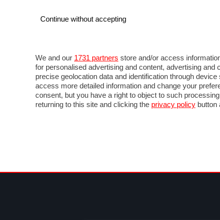
Continue without accepting
AUTO
MOTO
COMMERCIALI
FOR
NOTIZIE
ANTICIPAZIONI
SALONI
PROVE 
We and our
1731 partners
store and/or access information
for personalised advertising and content, advertising a
precise geolocation data and identification through devic
access more detailed information and change your prefere
consent, but you have a right to object to such processin
returning to this site and clicking the
privacy policy
button 