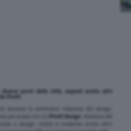
diversi punti della città, esposti anche altri
le Pirelli
io durante la settimana milanese del design,
enza più ampia con cui
Pirelli Design
, divisione del
estyle e design, mette in evidenza anche altre