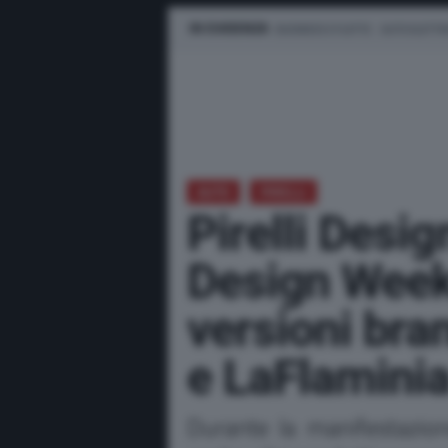
IN EVIDENZA
BUSINESS E FLOTTE
AUTO ELETTR
AUTO
PIRELLI
Pirelli Desig
Design Week
versioni bra
e LaFlamini
Durante la manifestazione