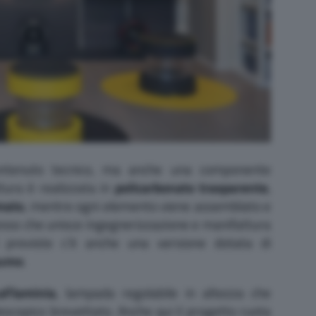
contenuto tecnico, ma anche una componente
tura è realizzata in
policarbonato trasparente
,
omato
, mentre ogni elemento viene assemblato e
esso che unisce ingegnerizzazione e manifattura
i previste c’è anche una versione dotata di
sumo
.
aFlaminia
, lampada regolabile in altezza che
escopico brevettato. Anche qui il progetto ruota