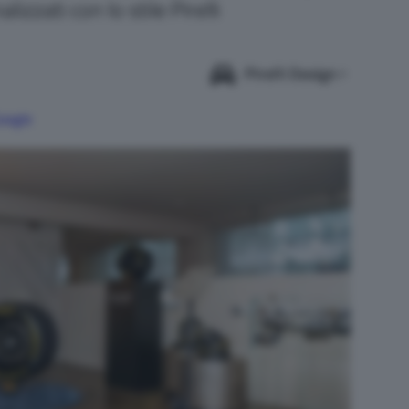
izzati con lo stile Pirelli
Pirelli Design
Google