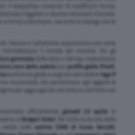
ne: il dispositivo consente di modificare forma,
adattando l’oggetto a diverse situazioni d’arredo.
 si limita a illuminare, ma entra in dialogo con lo
relli, Kutyna e LaFlaminia acquisiscono una serie
n immediatezza il mondo del marchio. Tra gli
itura gommata
della base e del top, impreziosita
scino nero della seduta
con
profilo giallo Pirelli
,
rica
anch’esso giallo e segnato dal celebre
logo P
 ma riconoscibili, che permettono agli oggetti di
rogettuale aggiungendo una lettura coerente con
resentate ufficialmente
giovedì 23 aprile
in
salone al
Bulgari Hotel
. Per tutta la durata della
visibili nelle
vetrine COIN di Corso Vercelli
,
Piazza Cinque Giornate
e nel
temporary store