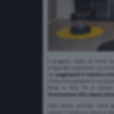
Il progetto rivela un forte 
artigianale importante. La strut
con
poggiapiedi in tubolare cr
rifinito manualmente in un proc
Made in Italy. Tra le variant
illuminazione LED a basso con
Dallo stesso principio nasce
L
utilizza il medesimo sistema tel