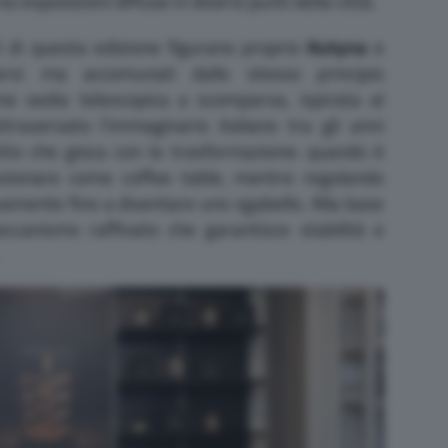
o esposizioni diffuse in diversi punti della città.
ti di questa edizione figurano proprio
Kutyna
e
ersi ma accomunati dallo stesso principio
 sedia telescopica a scomparsa, ispirata al
traversato l’immaginario italiano tra gli anni
tto che gioca con la trasformazione: quando è
zionare come coffee table, mentre regolando
vamente fino a diventare uno sgabello. Alla base
eccanismo raffinato che garantisce stabilità e