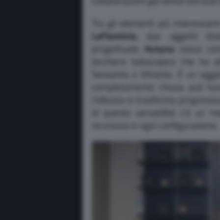
collaborazioni già attive attravers
Tra gli elementi più interessan
LaFlaminia
, due oggetti div
progettuale.
Kutyna
nasce come
bicchiere telescopico che ha at
Sessanta e Ottanta. È un ogge
completamente chiusa può fun
l’altezza si trasforma progressi
di questa versatilità c’è un m
sicurezza in ogni configurazione.