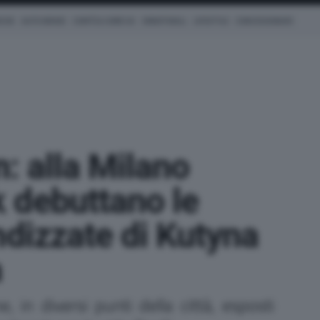
ICHE
AUTO IBRIDE
COM'È & COME VA
SMARTWALL
LIFESTYLE
CONCESSIONARI
n: alla Milano
 debuttano le
ndizzate di Kutyna
a
, in diversi punti della città, esposti