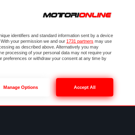
ORA
SEGUICI SU
VIDEO
TECH
GUIDE E UTILITÀ
NING
RENDERING
PNEUMATICI
TRAFFICO
que identifiers and standard information sent by a device
. With your permission we and our
1731 partners
may use
ocessing as described above. Alternatively you may
me processing of your personal data may not require your
our preferences or withdraw your consent at any time by
Manage Options
Accept All