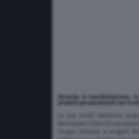
Durante la manifestazione, in 
prodotti personalizzati con lo sti
Le due novità debuttano propr
diventando il fulcro di una pres
Gruppo dedicata ai progetti lif