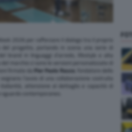
FO
eek 2026 per rafforzare il dialogo tra il proprio
o del progetto, portando in scena una serie di
el brand in linguaggi d’arredo, lifestyle e alta
del marchio ci sono le versioni personalizzate di
ioni firmate da
Pier Paolo Rauco
, fondatore dello
 segnano l’avvio di una collaborazione costruita
italianità, attenzione al dettaglio e capacità di
no sguardo contemporaneo.