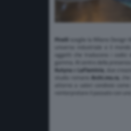
Pirelli
sceglie la Milano Design W
universo industriale e il mond
oggetti che traducono i codici d
gamma. Al centro della presenza 
Kutyna
e
LaFlaminia
, due creaz
studio romano
Archi.mo.ra
, che
attorno a valori condivisi come 
reinterpretare il passato con u