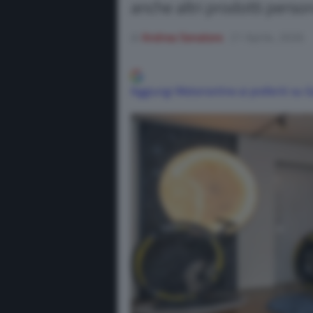
anche altri prodotti personal
di
Andrea Senatore
21 Aprile, 2026
Aggiungi Motorionline ai preferiti su 