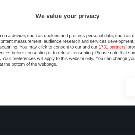
ULTIM'
We value your privacy
MULA 1
MOTOMONDIALE
NAUTICA
LISTINO
ANNUNCI
FOTO
SU STRADA
FOTO & VIDEO
MOTORSPORT
ECOLOGIA
SICUREZZA
TU
 on a device, such as cookies and process personal data, such as uni
nd content measurement, audience research and services development
e scanning. You may click to consent to our and our
1731 partners
’ pr
nces before consenting or to refuse consenting. Please note that so
g. Your preferences will apply to this website only. You can change y
at the bottom of the webpage.