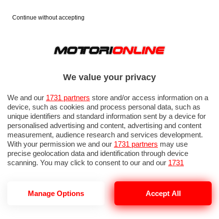
Continue without accepting
We value your privacy
We and our
1731 partners
store and/or access information on a
device, such as cookies and process personal data, such as
unique identifiers and standard information sent by a device for
personalised advertising and content, advertising and content
measurement, audience research and services development.
With your permission we and our
1731 partners
may use
precise geolocation data and identification through device
scanning. You may click to consent to our and our
1731
partners
’ processing as described above. Alternatively you may
access more detailed information and change your preferences
before consenting or to refuse consenting. Please note that
Manage Options
Accept All
some processing of your personal data may not require your
AUTO
PRIMO PIANO
consent, but you have a right to object to such processing. Your
FIAT sceglie Wallpaper* per
preferences will apply to this website only. You can change