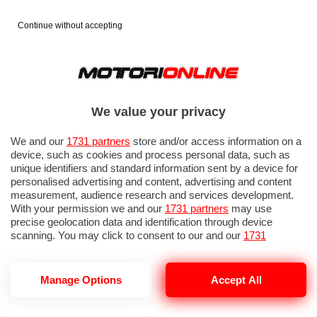
Continue without accepting
We value your privacy
We and our
1731 partners
store and/or access information on a
device, such as cookies and process personal data, such as
unique identifiers and standard information sent by a device for
personalised advertising and content, advertising and content
measurement, audience research and services development.
With your permission we and our
1731 partners
may use
precise geolocation data and identification through device
scanning. You may click to consent to our and our
1731
partners
’ processing as described above. Alternatively you may
access more detailed information and change your preferences
before consenting or to refuse consenting. Please note that
Manage Options
Accept All
some processing of your personal data may not require your
AUTO
NOTIZIE DA STRADE E AUTOSTRADE
consent, but you have a right to object to such processing. Your
preferences will apply to this website only. You can change