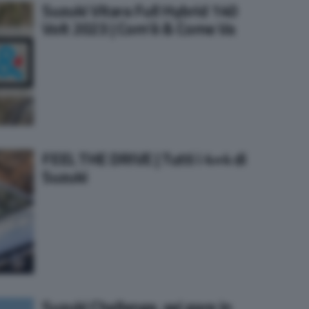
Suzuki Vitara Full Hybrid 140
Volt 2023 | Com’è & Come Va
FEEL THE DRIVE | Tutti i 4×4 di
Suzuki
Suzuki Challenge, sei gare in