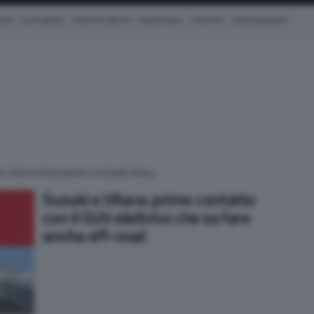
ICHE
AUTO IBRIDE
COM'È & COME VA
SMARTWALL
LIFESTYLE
CONCESSIONARI
, foto e informazioni su Suzuki Vitara
Suzuki e Vitara: primo contatto
con il SUV elettrico che sa fare
anche off-road