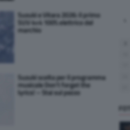
Suzuki e Vitara 2026: il primo
L
SUV 4×4 100% elettrico del
marchio
3
10
17
Suzuki scelta per il programma
24
musicale Don’t forget the
31
lyrics! – Stai sul pezzo
FO