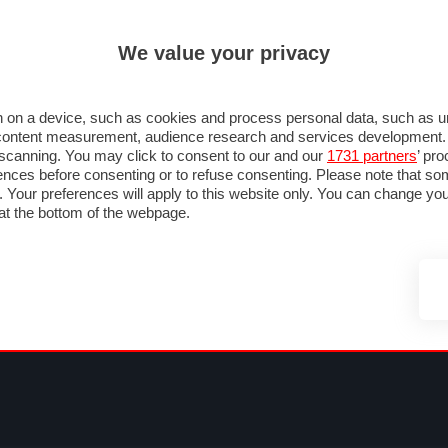
ULTIM'
We value your privacy
MULA 1
MOTOMONDIALE
NAUTICA
LISTINO
ANNUNCI
FOTO
SU STRADA
FOTO & VIDEO
MOTORSPORT
ECOLOGIA
SICUREZZA
TU
 on a device, such as cookies and process personal data, such as uni
nd content measurement, audience research and services development
e scanning. You may click to consent to our and our
1731 partners
’ pr
nces before consenting or to refuse consenting. Please note that so
g. Your preferences will apply to this website only. You can change y
at the bottom of the webpage.