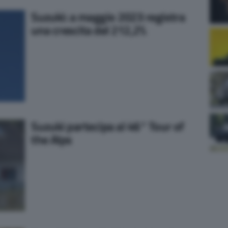
Suzuki: a maggio 2023 registra
una crescita del 212,2%
Suzuki partecipa al 46° Tour of
the Alps