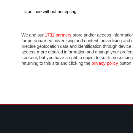
Continue without accepting
AUTO
MOTO
COMMERCIALI
FOR
NOTIZIE
ANTICIPAZIONI
SALONI
PROVE 
We and our
1731 partners
store and/or access information
for personalised advertising and content, advertising a
precise geolocation data and identification through devic
access more detailed information and change your prefere
consent, but you have a right to object to such processin
returning to this site and clicking the
privacy policy
button 