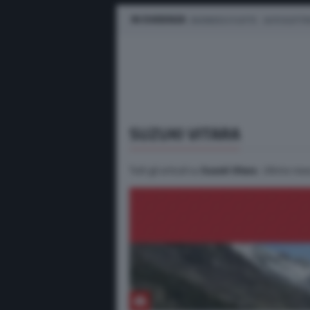
IN EVIDENZA
BUSINESS E FLOTTE
AUTO ELETTR
SUZUKI VITARA
Tutti gli articoli su
Suzuki Vitara
. Ultime news