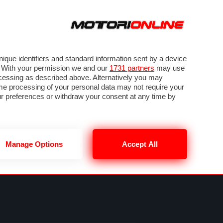
ORA
SEGUICI SU
VIDEO
TECH
GUIDE E UTILITÀ
NING
RENDERING
PNEUMATICI
TRAFFICO
que identifiers and standard information sent by a device
. With your permission we and our
1731 partners
may use
ocessing as described above. Alternatively you may
me processing of your personal data may not require your
our preferences or withdraw your consent at any time by
Manage Options
Accept All