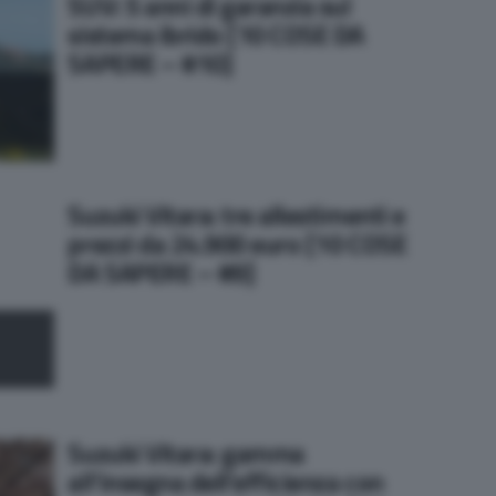
SUV: 5 anni di garanzia sul
sistema ibrido [10 COSE DA
SAPERE – #10]
Suzuki Vitara: tre allestimenti e
prezzi da 24.900 euro [10 COSE
DA SAPERE – #9]
Suzuki Vitara: gamma
all’insegna dell’efficienza con