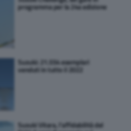
programma per la 24a edizione
Suzuki: 21.554 esemplari
venduti in tutto il 2022
Suzuki Vitara, l’affidabilità del