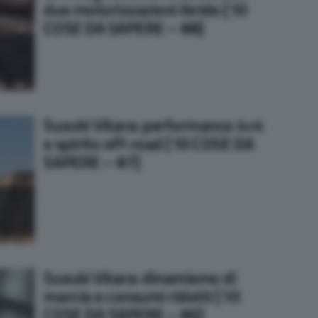
due motorizzazioni ibride [10
COSE DA SAPERE – #8]
Suzuki Vitara: performance 4×4
e spirito off-road [10 COSE DA
SAPERE – #7]
Suzuki Vitara: dinamismo di
marcia e consumi ridotti [10
COSE DA SAPERE – #6]