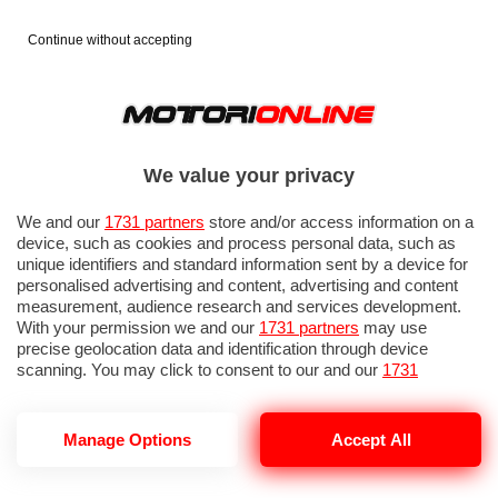
Continue without accepting
We value your privacy
We and our
1731 partners
store and/or access information on a
device, such as cookies and process personal data, such as
unique identifiers and standard information sent by a device for
personalised advertising and content, advertising and content
measurement, audience research and services development.
With your permission we and our
1731 partners
may use
precise geolocation data and identification through device
scanning. You may click to consent to our and our
1731
partners
’ processing as described above. Alternatively you may
access more detailed information and change your preferences
before consenting or to refuse consenting. Please note that
Manage Options
Accept All
some processing of your personal data may not require your
AUTO
XPENG
consent, but you have a right to object to such processing. Your
XPENG: doppio riconoscimento per il
preferences will apply to this website only. You can change