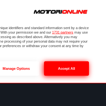
ORA
SEGUICI SU
OTO
VIDEO
TECH
GUIDE E UTILITÀ
NING
RENDERING
PNEUMATICI
TRAFFICO
que identifiers and standard information sent by a device
. With your permission we and our
1731 partners
may use
ocessing as described above. Alternatively you may
me processing of your personal data may not require your
our preferences or withdraw your consent at any time by
Manage Options
Accept All