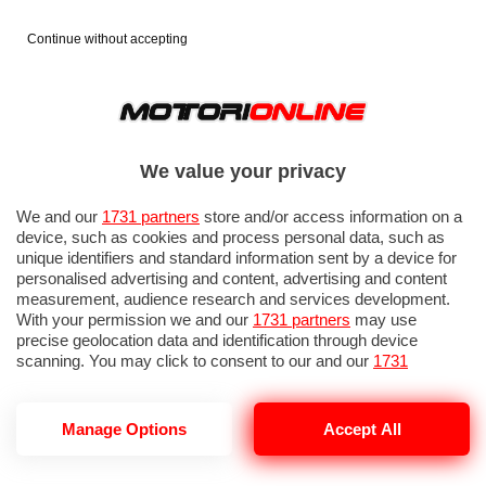
Continue without accepting
We value your privacy
We and our
1731 partners
store and/or access information on a
device, such as cookies and process personal data, such as
unique identifiers and standard information sent by a device for
personalised advertising and content, advertising and content
measurement, audience research and services development.
With your permission we and our
1731 partners
may use
precise geolocation data and identification through device
scanning. You may click to consent to our and our
1731
partners
’ processing as described above. Alternatively you may
access more detailed information and change your preferences
before consenting or to refuse consenting. Please note that
Manage Options
Accept All
PEUGEOT
some processing of your personal data may not require your
consent, but you have a right to object to such processing. Your
preferences will apply to this website only. You can change