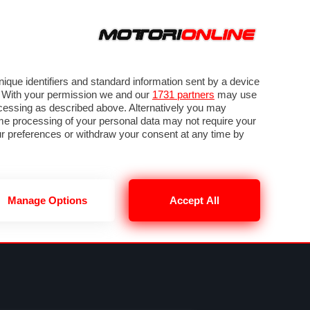
ORA
SEGUICI SU
OTO
VIDEO
TECH
GUIDE E UTILITÀ
NING
RENDERING
PNEUMATICI
TRAFFICO
que identifiers and standard information sent by a device
. With your permission we and our
1731 partners
may use
ocessing as described above. Alternatively you may
me processing of your personal data may not require your
our preferences or withdraw your consent at any time by
Manage Options
Accept All