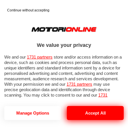
Continue without accepting
We value your privacy
We and our
1731 partners
store and/or access information on a
device, such as cookies and process personal data, such as
unique identifiers and standard information sent by a device for
personalised advertising and content, advertising and content
measurement, audience research and services development.
With your permission we and our
1731 partners
may use
precise geolocation data and identification through device
scanning. You may click to consent to our and our
1731
partners
’ processing as described above. Alternatively you may
access more detailed information and change your preferences
before consenting or to refuse consenting. Please note that
Manage Options
Accept All
some processing of your personal data may not require your
consent, but you have a right to object to such processing. Your
preferences will apply to this website only. You can change