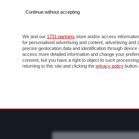
Continue without accepting
AUTO
MOTO
COMMERCIALI
FO
NOTIZIE
ANTICIPAZIONI
SALONI
PROVE S
We and our
1731 partners
store and/or access information
for personalised advertising and content, advertising a
precise geolocation data and identification through devic
access more detailed information and change your prefere
consent, but you have a right to object to such processin
returning to this site and clicking the
privacy policy
button 