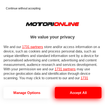
Continue without accepting
We value your privacy
We and our
1731 partners
store and/or access information on a
device, such as cookies and process personal data, such as
unique identifiers and standard information sent by a device for
personalised advertising and content, advertising and content
measurement, audience research and services development.
With your permission we and our
1731 partners
may use
precise geolocation data and identification through device
scanning. You may click to consent to our and our
1731
partners
’ processing as described above. Alternatively you may
access more detailed information and change your preferences
before consenting or to refuse consenting. Please note that
Manage Options
Accept All
some processing of your personal data may not require your
consent, but you have a right to object to such processing. Your
preferences will apply to this website only. You can change