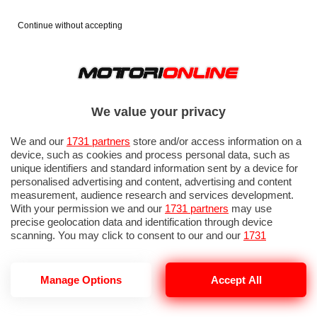
Continue without accepting
We value your privacy
We and our
1731 partners
store and/or access information on a
device, such as cookies and process personal data, such as
unique identifiers and standard information sent by a device for
personalised advertising and content, advertising and content
measurement, audience research and services development.
With your permission we and our
1731 partners
may use
precise geolocation data and identification through device
scanning. You may click to consent to our and our
1731
partners
’ processing as described above. Alternatively you may
access more detailed information and change your preferences
before consenting or to refuse consenting. Please note that
Manage Options
Accept All
some processing of your personal data may not require your
consent, but you have a right to object to such processing. Your
preferences will apply to this website only. You can change