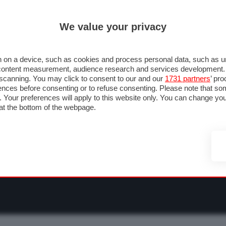
ULTIM'ORA
SE
We value your privacy
RMULA 1
MOTOMONDIALE
NAUTICA
LISTINO
ANNUNCI
F
U STRADA
FOTO & VIDEO
MOTORSPORT
ECOLOGIA
SICUREZZA
TU
 on a device, such as cookies and process personal data, such as uni
nd content measurement, audience research and services development
e scanning. You may click to consent to our and our
1731 partners
’ pr
nces before consenting or to refuse consenting. Please note that so
g. Your preferences will apply to this website only. You can change y
at the bottom of the webpage.