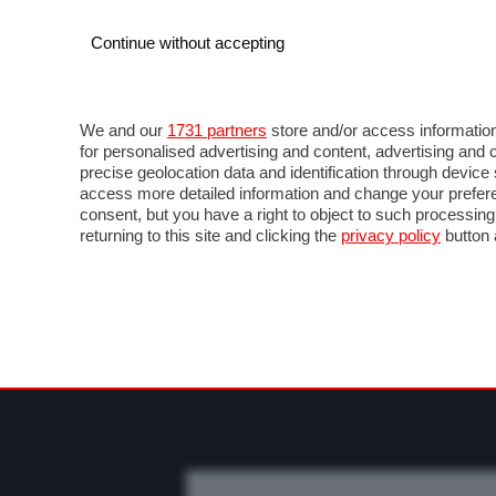
Continue without accepting
AUTO
MOTO
COMMERCIALI
FO
NOTIZIE
ANTICIPAZIONI
SALONI
PROVE S
We and our
1731 partners
store and/or access information
for personalised advertising and content, advertising a
precise geolocation data and identification through devic
access more detailed information and change your prefere
consent, but you have a right to object to such processin
returning to this site and clicking the
privacy policy
button 