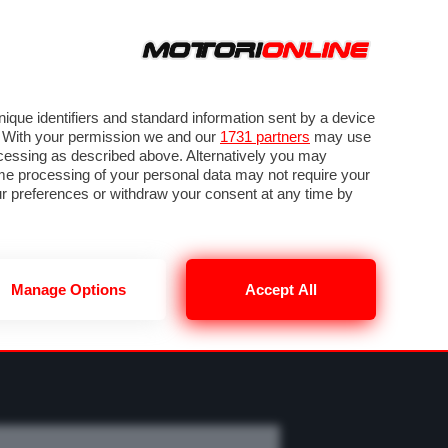
GUICI SU
OTO
VIDEO
TECH
GUIDE E UTILITÀ
NING
RENDERING
PNEUMATICI
TRAFFICO
que identifiers and standard information sent by a device
. With your permission we and our
1731 partners
may use
ocessing as described above. Alternatively you may
me processing of your personal data may not require your
our preferences or withdraw your consent at any time by
Manage Options
Accept All