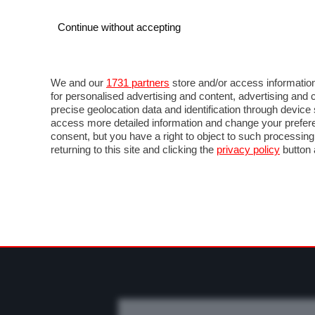
Continue without accepting
AUTO
MOTO
COMMERCIALI
FO
NOTIZIE
ANTICIPAZIONI
SALONI
PROVE S
We and our
1731 partners
store and/or access information
for personalised advertising and content, advertising a
precise geolocation data and identification through devic
access more detailed information and change your prefere
consent, but you have a right to object to such processin
returning to this site and clicking the
privacy policy
button 