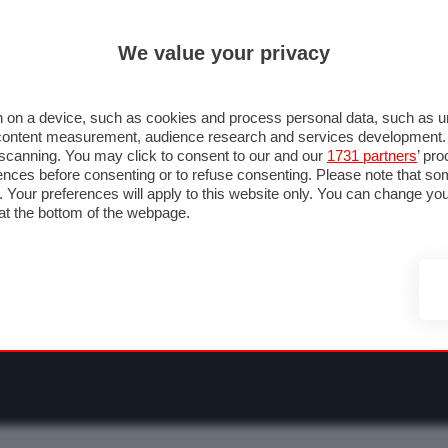
ULTIM'ORA
SE
We value your privacy
RMULA 1
MOTOMONDIALE
NAUTICA
LISTINO
ANNUNCI
F
U STRADA
FOTO & VIDEO
MOTORSPORT
ECOLOGIA
SICUREZZA
TU
 on a device, such as cookies and process personal data, such as uni
nd content measurement, audience research and services development
e scanning. You may click to consent to our and our
1731 partners
’ pr
nces before consenting or to refuse consenting. Please note that so
g. Your preferences will apply to this website only. You can change y
at the bottom of the webpage.