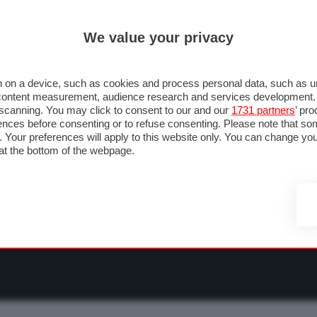
ULTIM'ORA
SE
We value your privacy
RMULA 1
MOTOMONDIALE
NAUTICA
LISTINO
ANNUNCI
F
U STRADA
FOTO & VIDEO
MOTORSPORT
ECOLOGIA
SICUREZZA
TU
 on a device, such as cookies and process personal data, such as uni
nd content measurement, audience research and services development
e scanning. You may click to consent to our and our
1731 partners
’ pr
nces before consenting or to refuse consenting. Please note that so
g. Your preferences will apply to this website only. You can change y
at the bottom of the webpage.