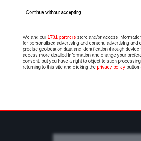
Continue without accepting
AUTO
MOTO
COMMERCIALI
FO
NOTIZIE
ANTICIPAZIONI
SALONI
PROVE S
We and our
1731 partners
store and/or access information
for personalised advertising and content, advertising a
precise geolocation data and identification through devic
access more detailed information and change your prefere
consent, but you have a right to object to such processin
returning to this site and clicking the
privacy policy
button 