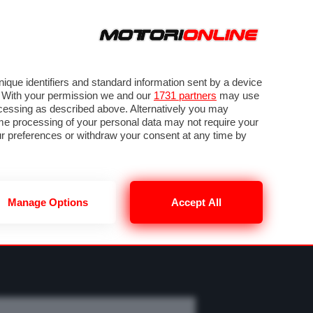
GUICI SU
OTO
VIDEO
TECH
GUIDE E UTILITÀ
NING
RENDERING
PNEUMATICI
TRAFFICO
que identifiers and standard information sent by a device
. With your permission we and our
1731 partners
may use
ocessing as described above. Alternatively you may
me processing of your personal data may not require your
our preferences or withdraw your consent at any time by
Manage Options
Accept All