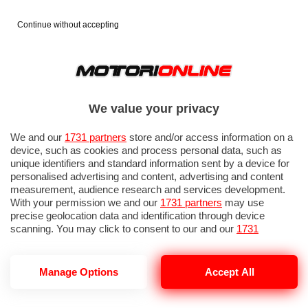
Continue without accepting
We value your privacy
We and our
1731 partners
store and/or access information on a
device, such as cookies and process personal data, such as
unique identifiers and standard information sent by a device for
personalised advertising and content, advertising and content
measurement, audience research and services development.
With your permission we and our
1731 partners
may use
precise geolocation data and identification through device
scanning. You may click to consent to our and our
1731
partners
’ processing as described above. Alternatively you may
access more detailed information and change your preferences
before consenting or to refuse consenting. Please note that
Manage Options
Accept All
some processing of your personal data may not require your
consent, but you have a right to object to such processing. Your
preferences will apply to this website only. You can change